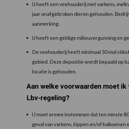
U heeft een veehouderij met varkens, melkv
jaar onafgebroken dieren gehouden. Bedrijv
aanmerking.
U heeft een geldige milieuvergunning en 
De veehouderij heeft minimaal 50 mol stiks
gebied. Deze depositie wordt bepaald op ba
locatie is gehouden.
Aan welke voorwaarden moet ik v
Lbv-regeling?
U moet ermee instemmen dat ten minste 80%
geval van varkens, kippen en/of kalkoenen e