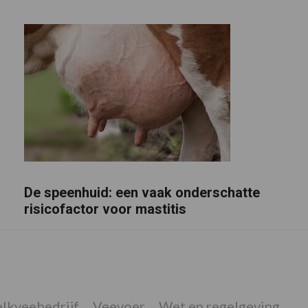
De speenhuid: een vaak onderschatte
risicofactor voor mastitis
lkveebedrijf
Veevoer
Wet en regelgeving