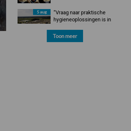
5 aug
“Vraag naar praktische
hygieneoplossingen is in
Polen groter dan ooit”
Toon meer