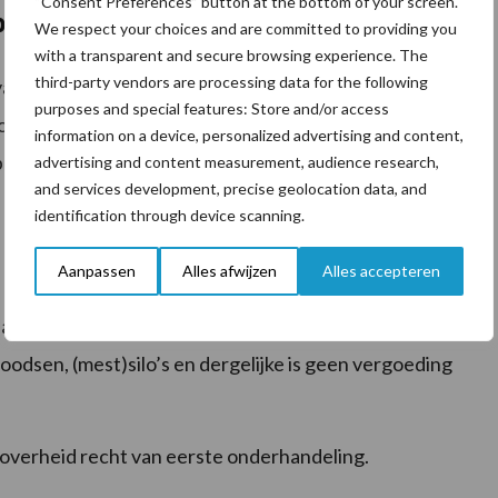
“Consent Preferences” button at the bottom of your screen.
bv-regeling?
We respect your choices and are committed to providing you
with a transparent and secure browsing experience. The
third-party vendors are processing data for the following
 van melkveebedrijven, 115 miljoen voor de opkoop van
purposes and special features: Store and/or access
op van varkensbedrijven. Bij overschrijding van dit
information on a device, personalized advertising and content,
asis van de kosten per mol depositie.
advertising and content measurement, audience research,
and services development, precise geolocation data, and
identification through device scanning.
Aanpassen
Alles afwijzen
Alles accepteren
rde van de gebouwen. Hierbij gaat het om de
oodsen, (mest)silo’s en dergelijke is geen vergoeding
overheid recht van eerste onderhandeling.