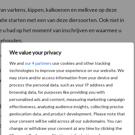
van varkens, kippen, kalkoenen en melkvee op deze
atie starten met een van deze diersoorten. Ook niet in
e u had op het moment van inschrijven en waarmee u
 behouden.
We value your privacy
 een overeenkomst opsturen dat u mee wilt doen.
We and
our 4 partners
use cookies and other tracking
iting van de overeenkomst slopen. Er kan een
technologies to improve your experience on our website. We
may store and/or access information from your device and
llen voor een ander doel dan het houden van dieren
process the personal data, such as your IP address and
browsing data, for purposes like providing you with
personalized ads and content, measuring marketing campaign
igd worden en de omgevingsvergunning milieu en
effectiveness, analyzing audience insights, collecting precise
geolocation data, and product development. Please note that
en ingetrokken of aangepast zodat het niet langer is
your consent will be valid across all our subdomains. You can
ndbouwhuisdieren te houden.
change or withdraw your consent at any time by clicking the