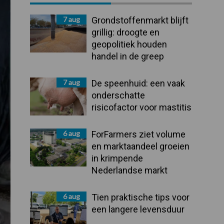
Sidebar
7 aug
Grondstoffenmarkt blijft
grillig: droogte en
geopolitiek houden
handel in de greep
7 aug
De speenhuid: een vaak
onderschatte
risicofactor voor mastitis
6 aug
ForFarmers ziet volume
en marktaandeel groeien
in krimpende
Nederlandse markt
6 aug
Tien praktische tips voor
een langere levensduur