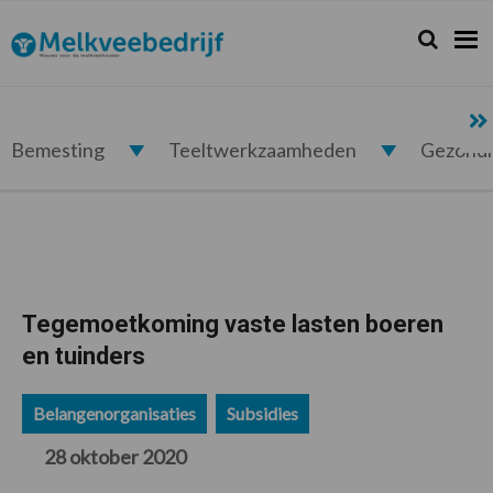
Spring
Door
Spring
Spring
naar
naar
naar
naar
Zoeken...
Zoek
Melkveebedrijf.nl
de
de
de
de
hoofdnavigatie
hoofd
eerste
voettekst
inhoud
sidebar
Bemesting
Teeltwerkzaamheden
Gezond
Tegemoetkoming vaste lasten boeren
en tuinders
Belangenorganisaties
Subsidies
28 oktober 2020