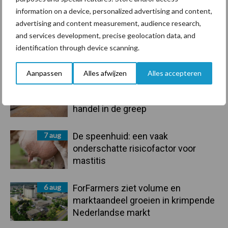
Toon meer
information on a device, personalized advertising and content,
advertising and content measurement, audience research,
and services development, precise geolocation data, and
Primaire
identification through device scanning.
Recent nieuws
Partner nieuws
Sidebar
Aanpassen
Alles afwijzen
Alles accepteren
7 aug
Grondstoffenmarkt blijft grillig:
droogte en geopolitiek houden
handel in de greep
7 aug
De speenhuid: een vaak
onderschatte risicofactor voor
mastitis
6 aug
ForFarmers ziet volume en
marktaandeel groeien in krimpende
Nederlandse markt