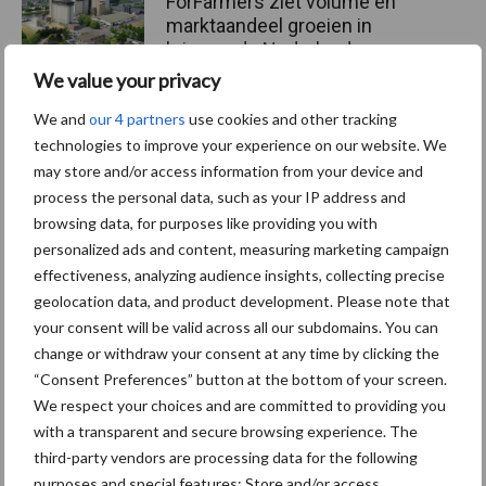
ForFarmers ziet volume en
marktaandeel groeien in
krimpende Nederlandse
markt
We value your privacy
We and
our 4 partners
use cookies and other tracking
technologies to improve your experience on our website. We
Themapagina's
may store and/or access information from your device and
process the personal data, such as your IP address and
browsing data, for purposes like providing you with
Diergezondheid
Bemesting
Fokkerij
Melkv
personalized ads and content, measuring marketing campaign
effectiveness, analyzing audience insights, collecting precise
geolocation data, and product development. Please note that
your consent will be valid across all our subdomains. You can
change or withdraw your consent at any time by clicking the
Derogatie
Fosfaatrechten
“Consent Preferences” button at the bottom of your screen.
We respect your choices and are committed to providing you
with a transparent and secure browsing experience. The
third-party vendors are processing data for the following
purposes and special features: Store and/or access