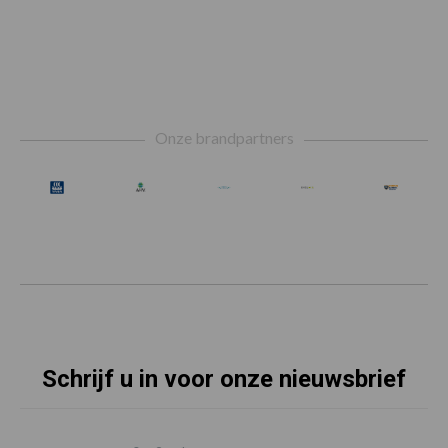
Footer
Onze brandpartners
Schrijf u in voor onze nieuwsbrief