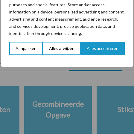
purposes and special features: Store and/or access
information on a device, personalized advertising and content,
De speenhuid: een vaak onderschatte
advertising and content measurement, audience research,
risicofactor voor mastitis
and services development, precise geolocation data, and
identification through device scanning.
Aanpassen
Alles afwijzen
Alles accepteren
lkveebedrijf
Veevoer
Wet en regelgeving
Gecombineerde
ten
Stiks
Opgave