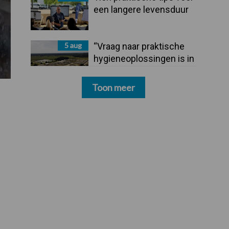
een langere levensduur
5 aug
“Vraag naar praktische
hygieneoplossingen is in
Polen groter dan ooit”
Toon meer