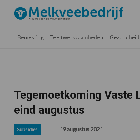
Spring
Door
Spring
Spring
naar
naar
naar
naar
Melkveebedrijf.nl
de
de
de
de
hoofdnavigatie
hoofd
eerste
voettekst
inhoud
sidebar
Bemesting
Teeltwerkzaamheden
Gezondheid
Tegemoetkoming Vaste L
eind augustus
19 augustus 2021
Subsidies