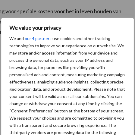
lag voor speciale kosten voor het in leven houden van
dt opgeteld bij het percentage vaste lasten en komt
We value your privacy
imum van € 225.000 voor de gehele coronaperiode.
We and
our 4 partners
use cookies and other tracking
technologies to improve your experience on our website. We
may store and/or access information from your device and
process the personal data, such as your IP address and
browsing data, for purposes like providing you with
personalized ads and content, measuring marketing campaign
effectiveness, analyzing audience insights, collecting precise
geolocation data, and product development. Please note that
your consent will be valid across all our subdomains. You can
change or withdraw your consent at any time by clicking the
“Consent Preferences” button at the bottom of your screen.
We respect your choices and are committed to providing you
with a transparent and secure browsing experience. The
third-party vendors are processing data for the following