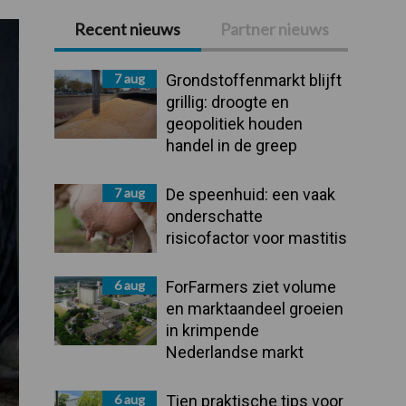
Recent nieuws
Partner nieuws
Primaire
Sidebar
7 aug
Grondstoffenmarkt blijft
grillig: droogte en
geopolitiek houden
handel in de greep
7 aug
De speenhuid: een vaak
onderschatte
risicofactor voor mastitis
6 aug
ForFarmers ziet volume
en marktaandeel groeien
in krimpende
Nederlandse markt
6 aug
Tien praktische tips voor