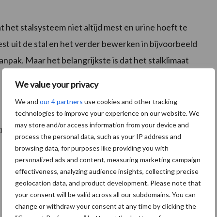
 het stalsysteem niet altijd mest en urine hoeft te
t uit de stal en het verder bewerken in bijvoorbeeld
npak. Maar het belangrijkste is dat het stalklimaat
We value your privacy
We and
our 4 partners
use cookies and other tracking
technologies to improve your experience on our website. We
may store and/or access information from your device and
regelen een belangrijke vraag. Edwin: “De subsidie
process the personal data, such as your IP address and
browsing data, for purposes like providing you with
personalized ads and content, measuring marketing campaign
effectiveness, analyzing audience insights, collecting precise
geolocation data, and product development. Please note that
your consent will be valid across all our subdomains. You can
change or withdraw your consent at any time by clicking the