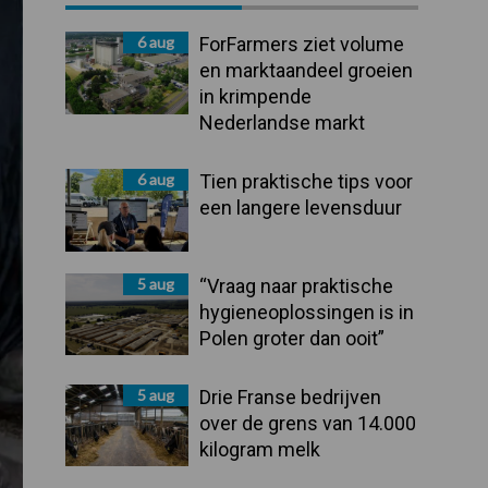
Sidebar
6 aug
ForFarmers ziet volume
en marktaandeel groeien
in krimpende
Nederlandse markt
6 aug
Tien praktische tips voor
een langere levensduur
5 aug
“Vraag naar praktische
hygieneoplossingen is in
Polen groter dan ooit”
5 aug
Drie Franse bedrijven
over de grens van 14.000
kilogram melk