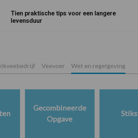
Tien praktische tips voor een langere
levensduur
lkveebedrijf
Veevoer
Wet en regelgeving
Gecombineerde
ten
Stiks
Opgave