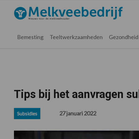
Spring
Door
Spring
Spring
naar
naar
naar
naar
Melkveebedrijf.nl
de
de
de
de
hoofdnavigatie
hoofd
eerste
voettekst
inhoud
sidebar
Bemesting
Teeltwerkzaamheden
Gezondheid
Tips bij het aanvragen su
27 januari 2022
Subsidies