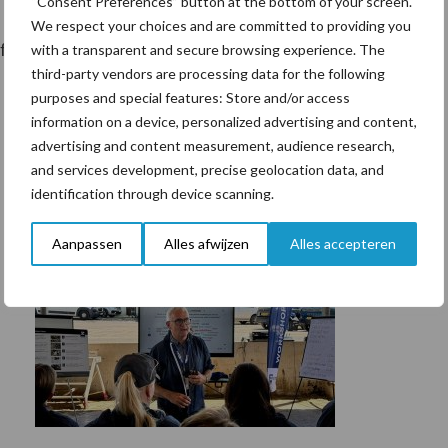
“Consent Preferences” button at the bottom of your screen.
We respect your choices and are committed to providing you
 fase 2 100 procent en voor fase 3 60 procent subsidie
with a transparent and secure browsing experience. The
third-party vendors are processing data for the following
purposes and special features: Store and/or access
information on a device, personalized advertising and content,
advertising and content measurement, audience research,
and services development, precise geolocation data, and
identification through device scanning.
Aanpassen
Alles afwijzen
Alles accepteren