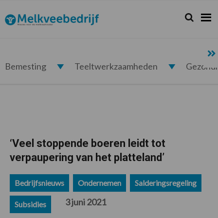
Spring
Door
Spring
Spring
naar
naar
naar
naar
Zoeken...
Zoek
Melkveebedrijf.nl
de
de
de
de
hoofdnavigatie
hoofd
eerste
voettekst
inhoud
sidebar
Bemesting
Teeltwerkzaamheden
Gezond
‘Veel stoppende boeren leidt tot
verpaupering van het platteland’
Bedrijfsnieuws
Ondernemen
Salderingsregeling
3 juni 2021
Subsidies