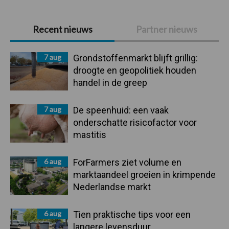
Primaire
Recent nieuws
Partner nieuws
Sidebar
7 aug
Grondstoffenmarkt blijft grillig:
droogte en geopolitiek houden
handel in de greep
7 aug
De speenhuid: een vaak
onderschatte risicofactor voor
mastitis
6 aug
ForFarmers ziet volume en
marktaandeel groeien in krimpende
Nederlandse markt
6 aug
Tien praktische tips voor een
langere levensduur