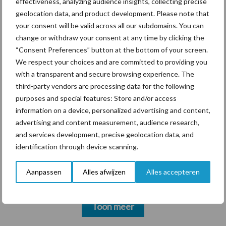
effectiveness, analyzing audience insights, collecting precise
markt
geolocation data, and product development. Please note that
your consent will be valid across all our subdomains. You can
change or withdraw your consent at any time by clicking the
“Consent Preferences” button at the bottom of your screen.
Themapagina's
We respect your choices and are committed to providing you
with a transparent and secure browsing experience. The
Diergezondheid
Bemesting
Fokkerij
Melkv
third-party vendors are processing data for the following
purposes and special features: Store and/or access
information on a device, personalized advertising and content,
advertising and content measurement, audience research,
and services development, precise geolocation data, and
Derogatie
Fosfaatrechten
identification through device scanning.
Aanpassen
Alles afwijzen
Alles accepteren
Toon meer