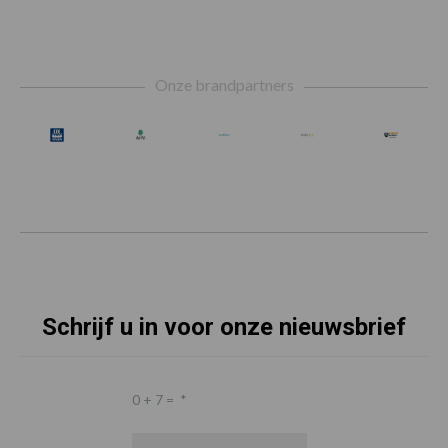
Footer
Onze brandpartners
Schrijf u in voor onze nieuwsbrief
0 + 7 =
*