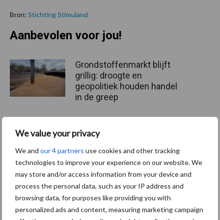
Bron:
Stichting Stimuland
Aanbevolen voor jou!
Grondstoffenmarkt blijft
grillig: droogte en
geopolitiek houden handel
in de greep
De speenhuid: een vaak
We value your privacy
onderschatte risicofactor
We and
our 4 partners
use cookies and other tracking
voor mastitis
technologies to improve your experience on our website. We
may store and/or access information from your device and
process the personal data, such as your IP address and
ForFarmers ziet volume en
browsing data, for purposes like providing you with
marktaandeel groeien in
personalized ads and content, measuring marketing campaign
krimpende Nederlandse