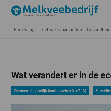
Spring
Door
Spring
Spring
naar
naar
naar
naar
Melkveebedrijf.nl
de
de
de
de
hoofdnavigatie
hoofd
eerste
voettekst
inhoud
sidebar
Bemesting
Teeltwerkzaamheden
Gezondheid
Wat verandert er in de e
Gemeenschappelijk landbouwbeleid (GLB)
Subsidie