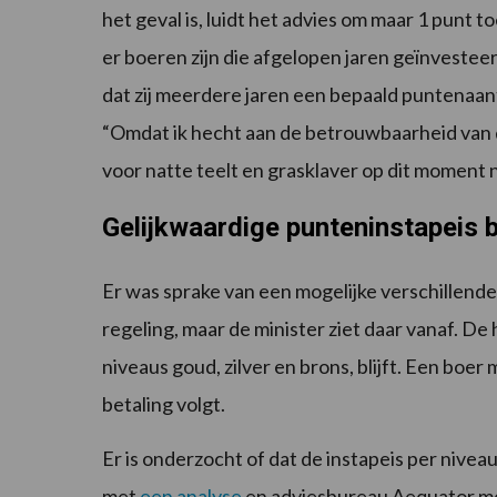
het geval is, luidt het advies om maar 1 punt t
er boeren zijn die afgelopen jaren geïnvesteer
dat zij meerdere jaren een bepaald puntenaan
“Omdat ik hecht aan de betrouwbaarheid van 
voor natte teelt en grasklaver op dit moment n
Gelijkwaardige punteninstapeis bl
Er was sprake van een mogelijke verschillende
regeling, maar de minister ziet daar vanaf. De 
niveaus goud, zilver en brons, blijft. Een boe
betaling volgt.
Er is onderzocht of dat de instapeis per niv
met
een analyse
en adviesbureau Aequator m