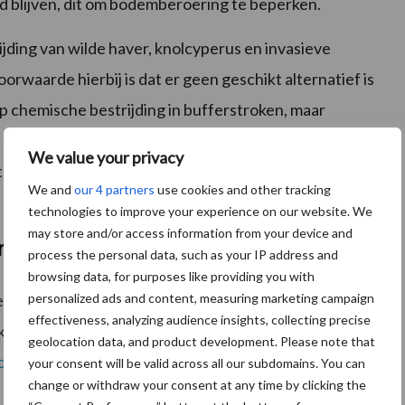
d blijven, dit om bodemberoering te beperken.
jding van wilde haver, knolcyperus en invasieve
rwaarde hierbij is dat er geen geschikt alternatief is
op chemische bestrijding in bufferstroken, maar
ng om wilde haver, knolcyperus en bepaalde invasieve
We value your privacy
t de conflicterende regelgeving en past daarom deze
We and
our 4 partners
use cookies and other tracking
technologies to improve your experience on our website. We
may store and/or access information from your device and
bij, één eraf
process the personal data, such as your IP address and
browsing data, for purposes like providing you with
personalized ads and content, measuring marketing campaign
geling en er verdwijnt één activiteit. De nieuwe
effectiveness, analyzing audience insights, collecting precise
ikaantjes) als aaltjesbestrijding’. Hiermee neemt de
geolocation data, and product development. Please note that
c Research
(WECR) over, die deze nieuwe activiteiten
your consent will be valid across all our subdomains. You can
change or withdraw your consent at any time by clicking the