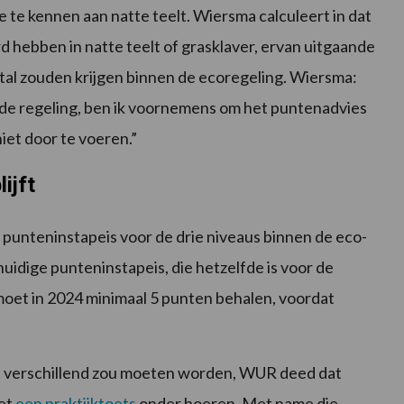
oe te kennen aan natte teelt. Wiersma calculeert in dat
d hebben in natte teelt of grasklaver, ervan uitgaande
tal zouden krijgen binnen de ecoregeling. Wiersma:
de regeling, ben ik voornemens om het puntenadvies
iet door te voeren.”
ijft
 punteninstapeis voor de drie niveaus binnen de eco-
huidige punteninstapeis, die hetzelfde is voor de
r moet in 2024 minimaal 5 punten behalen, voordat
eau verschillend zou moeten worden, WUR deed dat
et
een praktijktoets
onder boeren. Met name die