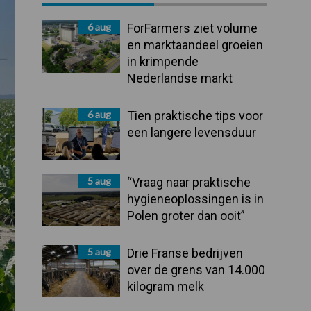
Sidebar
6 aug
ForFarmers ziet volume
en marktaandeel groeien
in krimpende
Nederlandse markt
6 aug
Tien praktische tips voor
een langere levensduur
5 aug
“Vraag naar praktische
hygieneoplossingen is in
Polen groter dan ooit”
5 aug
Drie Franse bedrijven
over de grens van 14.000
kilogram melk