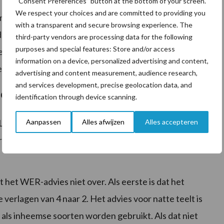
“Consent Preferences” button at the bottom of your screen.
We respect your choices and are committed to providing you
ber’ vervalt. De minister vindt dat deze activiteit niet
with a transparent and secure browsing experience. The
at de activiteit slechts bijdraagt aan één doel van de
third-party vendors are processing data for the following
purposes and special features: Store and/or access
ief: “Bovendien ben ik over het algemeen geen
information on a device, personalized advertising and content,
 ik deze te verminderen.”
advertising and content measurement, audience research,
and services development, precise geolocation data, and
rgenomen
identification through device scanning.
Aanpassen
Alles afwijzen
Alles accepteren
LVVN over de gewassenlijsten en puntentoekenning
er Wiersma neemt dit advies grotendeels over, meldt ze
het WER-advies niet over. Als eerste is dat het
 verlagen van 4 naar 2. Het advies voor natte teelt is
 als inheemse soorten worden gebruikt. Als dat niet