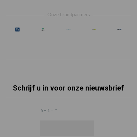
Footer
Onze brandpartners
Schrijf u in voor onze nieuwsbrief
6 + 1 =
*