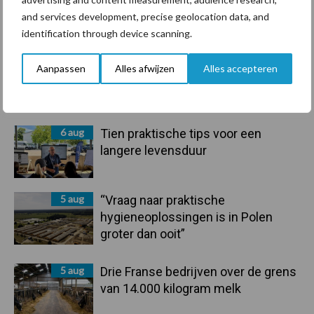
Primaire
and services development, precise geolocation data, and
Recent nieuws
Partner nieuws
identification through device scanning.
Sidebar
6 aug
ForFarmers ziet volume en
Aanpassen
Alles afwijzen
Alles accepteren
marktaandeel groeien in krimpende
Nederlandse markt
6 aug
Tien praktische tips voor een
langere levensduur
5 aug
“Vraag naar praktische
hygieneoplossingen is in Polen
groter dan ooit”
5 aug
Drie Franse bedrijven over de grens
van 14.000 kilogram melk