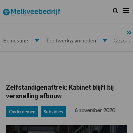
Spring
Door
Spring
Spring
naar
naar
naar
naar
Zoeken...
Zoek
Melkveebedrijf.nl
de
de
de
de
hoofdnavigatie
hoofd
eerste
voettekst
inhoud
sidebar
Bemesting
Teeltwerkzaamheden
Gezond
Zelfstandigenaftrek: Kabinet blijft bij
versnelling afbouw
6 november 2020
Ondernemen
Subsidies