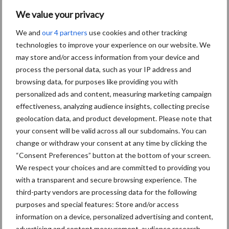
We value your privacy
We and
our 4 partners
use cookies and other tracking
Themapagina's
technologies to improve your experience on our website. We
may store and/or access information from your device and
Diergezondheid
Bemesting
Fokkerij
Melkv
process the personal data, such as your IP address and
browsing data, for purposes like providing you with
personalized ads and content, measuring marketing campaign
effectiveness, analyzing audience insights, collecting precise
geolocation data, and product development. Please note that
Derogatie
Fosfaatrechten
your consent will be valid across all our subdomains. You can
change or withdraw your consent at any time by clicking the
“Consent Preferences” button at the bottom of your screen.
We respect your choices and are committed to providing you
with a transparent and secure browsing experience. The
third-party vendors are processing data for the following
Toon meer
purposes and special features: Store and/or access
information on a device, personalized advertising and content,
advertising and content measurement, audience research,