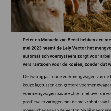
Peter en Manuela van Beest hebben een mel
mei 2023 neemt de Lely Vector het mengvoer
automatisch voersysteem zorgt voor arbeids
vers rantsoen voor de koeien, zonder dat w
De twintig jaar oude voermengwagen van de f
keuze lag tussen een grotere voermengwagen 
voermengwagen paste echter niet over de voe
positieve ervaringen met de melkrobots van L
mogelijkheden van de Vector. Na bij meerdere