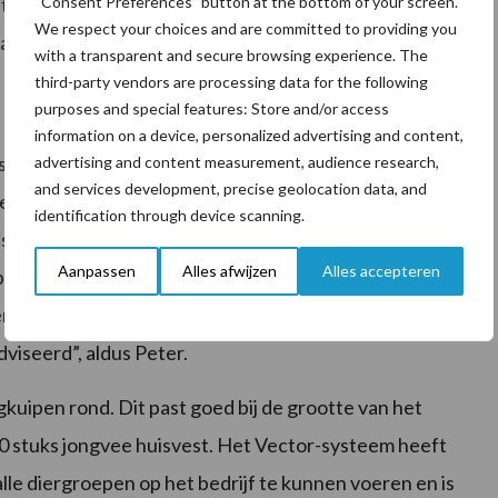
“Consent Preferences” button at the bottom of your screen.
teld. Het is ook mogelijk om de ingestelde voerhoogte
We respect your choices and are committed to providing you
 gaat voeren wanneer het voer nagenoeg op is.
with a transparent and secure browsing experience. The
third-party vendors are processing data for the following
purposes and special features: Store and/or access
information on a device, personalized advertising and content,
 schuur, verderop op het erf. “Deze schuur hebben we
advertising and content measurement, audience research,
and services development, precise geolocation data, and
extra deur geplaatst, betonplaten vervangen door een
identification through device scanning.
 stellage en water- en elektriciteitsleidingen maakten
Aanpassen
Alles afwijzen
Alles accepteren
est veel zelf doen en denkt Lely met je mee. De
en hoe je de krachtvoer- en mineralenbunkers neerzet,
dviseerd”, aldus Peter.
kuipen rond. Dit past goed bij de grootte van het
90 stuks jongvee huisvest. Het Vector-systeem heeft
le diergroepen op het bedrijf te kunnen voeren en is