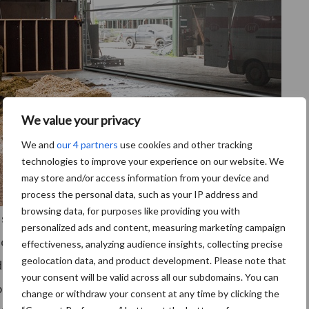
We value your privacy
We and
our 4 partners
use cookies and other tracking
technologies to improve your experience on our website. We
may store and/or access information from your device and
process the personal data, such as your IP address and
browsing data, for purposes like providing you with
samenstellen en mengen”, aldus Peter. “De porties
personalized ads and content, measuring marketing campaign
e koeien altijd een vers rantsoen tot hun
effectiveness, analyzing audience insights, collecting precise
geolocation data, and product development. Please note that
de optie om voerpauzes in te lassen, wanneer de
your consent will be valid across all our subdomains. You can
wordt opgegeten. Dit kan gedurende een standaard
change or withdraw your consent at any time by clicking the