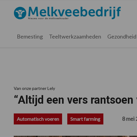
Spring
Door
Spring
Spring
naar
naar
naar
naar
Melkveebedrijf.nl
de
de
de
de
hoofdnavigatie
hoofd
eerste
voettekst
inhoud
sidebar
Bemesting
Teeltwerkzaamheden
Gezondheid
Van onze partner Lely
“Altijd een vers rantsoen
8 mei
Automatisch voeren
Smart farming