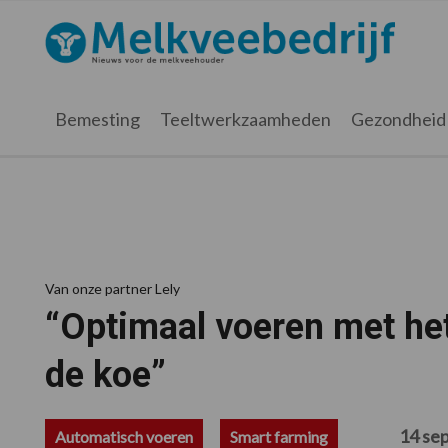
Spring
Door
Spring
Spring
naar
naar
naar
naar
Melkveebedrijf.nl
de
de
de
de
hoofdnavigatie
hoofd
eerste
voettekst
inhoud
sidebar
Bemesting
Teeltwerkzaamheden
Gezondheid
Van onze partner Lely
“Optimaal voeren met he
de koe”
14 se
Automatisch voeren
Smart farming