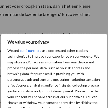
 het voer droog kan staan, dan is het een kleine
en en naar de koeien te brengen.” En zo werd het
aar automatisch voeren heeft Van der Burg nog een
We value your privacy
iel prima, alleen hiermee heb je wel het werk van het
ies voor de droge koeien te maken. Het Vector
We and
our 4 partners
use cookies and other tracking
technologies to improve your experience on our website. We
e kunnen we zo optimaal mogelijk voeren en hebben
may store and/or access information from your device and
ngepast rantsoen aan te bieden. Het is een
process the personal data, such as your IP address and
browsing data, for purposes like providing you with
engd te kunnen voeren met diverse producten”, stelt
personalized ads and content, measuring marketing campaign
n we op de arbeidsbezetting en zijn we een stuk
effectiveness, analyzing audience insights, collecting precise
geolocation data, and product development. Please note that
your consent will be valid across all our subdomains. You can
change or withdraw your consent at any time by clicking the