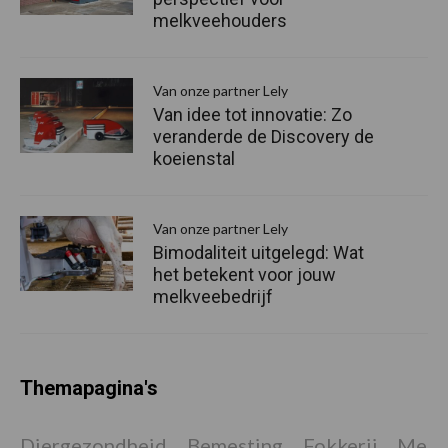
melkveehouders
Van onze partner Lely
Van idee tot innovatie: Zo
veranderde de Discovery de
koeienstal
Van onze partner Lely
Bimodaliteit uitgelegd: Wat
het betekent voor jouw
melkveebedrijf
Themapagina's
Diergezondheid
Bemesting
Fokkerij
Melkv