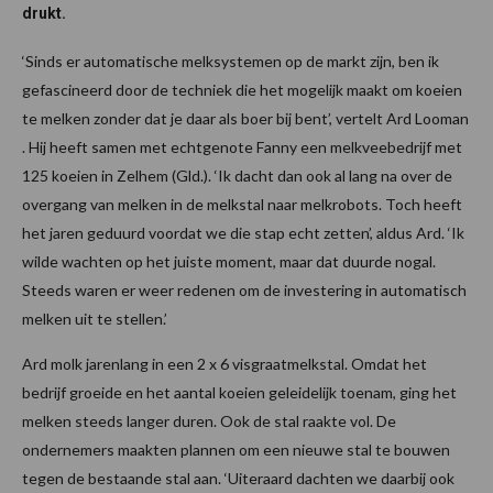
drukt.
‘Sinds er automatische melksystemen op de markt zijn, ben ik
gefascineerd door de techniek die het mogelijk maakt om koeien
te melken zonder dat je daar als boer bij bent’, vertelt Ard Looman
. Hij heeft samen met echtgenote Fanny een melkveebedrijf met
125 koeien in Zelhem (Gld.). ‘Ik dacht dan ook al lang na over de
overgang van melken in de melkstal naar melkrobots. Toch heeft
het jaren geduurd voordat we die stap echt zetten’, aldus Ard. ‘Ik
wilde wachten op het juiste moment, maar dat duurde nogal.
Steeds waren er weer redenen om de investering in automatisch
melken uit te stellen.’
Ard molk jarenlang in een 2 x 6 visgraatmelkstal. Omdat het
bedrijf groeide en het aantal koeien geleidelijk toenam, ging het
melken steeds langer duren. Ook de stal raakte vol. De
ondernemers maakten plannen om een nieuwe stal te bouwen
tegen de bestaande stal aan. ‘Uiteraard dachten we daarbij ook