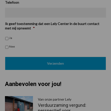
Telefoon
Ik geef toestemming dat een Lely Center in de buurt contact
met mij opneemt
*
Ja
Nee
Aanbevolen voor jou!
P
S
Van onze partner Lely
Verduurzaming vergund:
perspectief voor