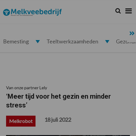
Spring
Door
Spring
Spring
naar
naar
naar
naar
Zoeken...
Zoek
Melkveebedrijf.nl
de
de
de
de
hoofdnavigatie
hoofd
eerste
voettekst
inhoud
sidebar
Bemesting
Teeltwerkzaamheden
Gezond
Van onze partner Lely
‘Meer tijd voor het gezin en minder
stress’
18 juli 2022
Melkrobot