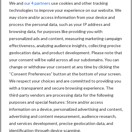
We and
our 4 partners
use cookies and other tracking
Teije (13 jaar), Myron (11 jaar) en Jouke (8 jaar), veranderde. ‘Als
technologies to improve your experience on our website. We
we bijvoorbeeld vroeger op zondagmiddag eens weg gingen, dan
may store and/or access information from your device and
begon Ard om vijf uur op zijn stoel te draaien en op de klok te
process the personal data, such as your IP address and
kijken. Hij moest uiterlijk om zes uur thuis zijn. Tegenwoordig
browsing data, for purposes like providing you with
doen we het anders. We gaan om vier uur even de stal in, en
personalized ads and content, measuring marketing campaign
rijden om vijf uur weg. En de rest van de dag hoeven we ons om
effectiveness, analyzing audience insights, collecting precise
het bedrijf niet meer druk te maken.’
geolocation data, and product development. Please note that
your consent will be valid across all our subdomains. You can
Sinds de komst van de melkrobots heeft Ard niet alleen meer tijd,
change or withdraw your consent at any time by clicking the
hij zit ook beter in zijn vel. Fanny: ‘Ard was jarenlang volledig
“Consent Preferences” button at the bottom of your screen.
gefocust op het bedrijf en het boeken van resultaten. Daar had
We respect your choices and are committed to providing you
hij ook bijna al zijn tijd voor nodig. De kinderen wisten niet anders:
with a transparent and secure browsing experience. The
papa was altijd achter.’
third-party vendors are processing data for the following
purposes and special features: Store and/or access
Ard ziet zelf ook dat hij minder onder spanning staat. ‘De stress is
information on a device, personalized advertising and content,
er af. Anderen zeggen dat ze me een stuk relaxter vinden. En
advertising and content measurement, audience research,
lichamelijk voel ik me ook fitter. Zowel het gezin als het bedrijf,
and services development, precise geolocation data, and
hebben hier profijt van. In het verleden was ik ‘achter’ volledig in
identification through device scanning.