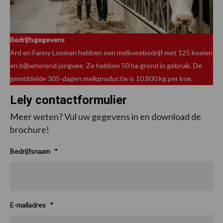
Bedrijfsgegevens
Ard en Fanny Looman hebben een melkveebedrijf met 125 koeien
en bijbehorend jongvee. Ze hebben 50 ha grond in gebruik. De
gemiddelde 305-dagen melkproductie is 10.800 kg per koe.
Lely contactformulier
Meer weten? Vul uw gegevens in en download de
brochure!
Bedrijfsnaam
*
E-mailadres
*