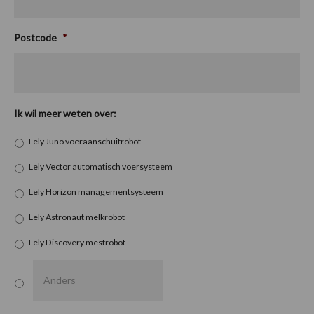
Postcode
*
Ik wil meer weten over:
Lely Juno voeraanschuifrobot
Lely Vector automatisch voersysteem
Lely Horizon managementsysteem
Lely Astronaut melkrobot
Lely Discovery mestrobot