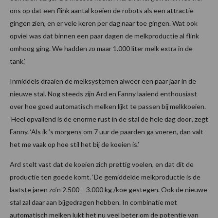
ons op dat een flink aantal koeien de robots als een attractie
gingen zien, en er vele keren per dag naar toe gingen. Wat ook
opviel was dat binnen een paar dagen de melkproductie al flink
omhoog ging. We hadden zo maar 1.000 liter melk extra in de
tank.’
Inmiddels draaien de melksystemen alweer een paar jaar in de
nieuwe stal. Nog steeds zijn Ard en Fanny laaiend enthousiast
over hoe goed automatisch melken lijkt te passen bij melkkoeien.
‘Heel opvallend is de enorme rust in de stal de hele dag door’, zegt
Fanny. ‘Als ik ’s morgens om 7 uur de paarden ga voeren, dan valt
het me vaak op hoe stil het bij de koeien is.’
Ard stelt vast dat de koeien zich prettig voelen, en dat dit de
productie ten goede komt. ‘De gemiddelde melkproductie is de
laatste jaren zo’n 2.500 – 3.000 kg /koe gestegen. Ook de nieuwe
stal zal daar aan bijgedragen hebben. In combinatie met
automatisch melken lukt het nu veel beter om de potentie van