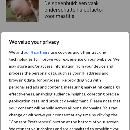
De speenhuid: een vaak
onderschatte risicofactor
voor mastitis
ForFarmers ziet volume en
We value your privacy
marktaandeel groeien in
We and
our 4 partners
use cookies and other tracking
krimpende Nederlandse
technologies to improve your experience on our website. We
markt
may store and/or access information from your device and
process the personal data, such as your IP address and
browsing data, for purposes like providing you with
Themapagina's
personalized ads and content, measuring marketing campaign
effectiveness, analyzing audience insights, collecting precise
geolocation data, and product development. Please note that
Diergezondheid
Bemesting
Fokkerij
Melkv
your consent will be valid across all our subdomains. You can
change or withdraw your consent at any time by clicking the
“Consent Preferences” button at the bottom of your screen.
We respect your choices and are committed to providing you