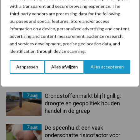
Ligbox &
with a transparent and secure browsing experience. The
Bedrijfsnieuws
Voerhekken
third-party vendors are processing data for the following
purposes and special features: Store and/or access
information on a device, personalized advertising and content,
advertising and content measurement, audience research,
and services development, precise geolocation data, and
Toon meer
identification through device scanning.
Aanpassen
Alles afwijzen
Alles accepteren
Primaire
Recent nieuws
Partner nieuws
Sidebar
7 aug
Grondstoffenmarkt blijft grillig:
droogte en geopolitiek houden
handel in de greep
7 aug
De speenhuid: een vaak
onderschatte risicofactor voor