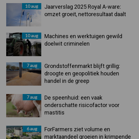
10 aug
Jaarverslag 2025 Royal A-ware:
omzet groeit, nettoresultaat daalt
10 aug
Machines en werktuigen gewild
doelwit criminelen
7 aug
Grondstoffenmarkt blijft grillig:
droogte en geopolitiek houden
handel in de greep
7 aug
De speenhuid: een vaak
onderschatte risicofactor voor
mastitis
6 aug
ForFarmers ziet volume en
marktaandeel groeien in krimpende