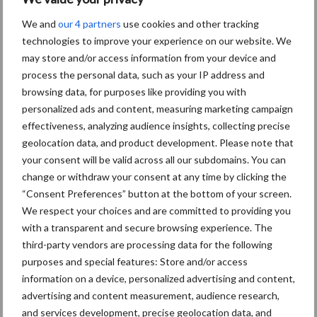
We and
our 4 partners
use cookies and other tracking
Jaarverslag 2025 Royal A-
technologies to improve your experience on our website. We
ware: omzet groeit,
may store and/or access information from your device and
nettoresultaat daalt
process the personal data, such as your IP address and
browsing data, for purposes like providing you with
personalized ads and content, measuring marketing campaign
Machines en werktuigen
effectiveness, analyzing audience insights, collecting precise
gewild doelwit criminelen
geolocation data, and product development. Please note that
your consent will be valid across all our subdomains. You can
change or withdraw your consent at any time by clicking the
“Consent Preferences” button at the bottom of your screen.
We respect your choices and are committed to providing you
Grondstoffenmarkt blijft
with a transparent and secure browsing experience. The
grillig: droogte en
third-party vendors are processing data for the following
geopolitiek houden handel
purposes and special features: Store and/or access
in de greep
information on a device, personalized advertising and content,
advertising and content measurement, audience research,
and services development, precise geolocation data, and