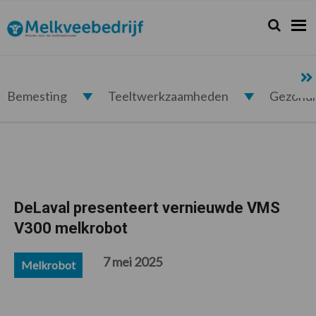
Spring
Door
Spring
Spring
naar
naar
naar
naar
Zoeken...
Zoek
Melkveebedrijf.nl
de
de
de
de
hoofdnavigatie
hoofd
eerste
voettekst
inhoud
sidebar
Bemesting
Teeltwerkzaamheden
Gezond
DeLaval presenteert vernieuwde VMS
V300 melkrobot
7 mei 2025
Melkrobot