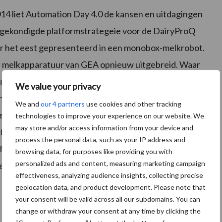
4 liet Automation Day 4.0 de kansen en uitdagingen
ngekondigde platformstrategeie voor de DairyProQ
or het eest gepresenteerd in een monobox-melkrobot.
 melkapparatuur van GEA opnieuw uitgebreid. Waar
ale systeem blijft voor bedrijven met meer dan 70
We value your privacy
 bedrijven met minder dan 70 koeien. Het uiterlijk van
We and
our 4 partners
use cookies and other tracking
 revolutionaire rechtlijnige ontwerp, dat zorgt voor
technologies to improve your experience on our website. We
may store and/or access information from your device and
t als bij de DairyProQ draaimelkstal worden alle
process the personal data, such as your IP address and
iciënt uitgevoerd, van het reinigen van de tepel en
browsing data, for purposes like providing you with
personalized ads and content, measuring marketing campaign
 en dippen.
effectiveness, analyzing audience insights, collecting precise
geolocation data, and product development. Please note that
your consent will be valid across all our subdomains. You can
change or withdraw your consent at any time by clicking the