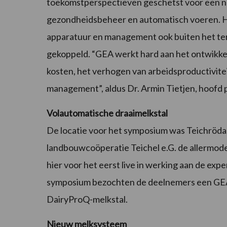
toekomstperspectieven geschetst voor een nog 
gezondheidsbeheer en automatisch voeren. He
apparatuur en management ook buiten het te
gekoppeld. “GEA werkt hard aan het ontwikkel
kosten, het verhogen van arbeidsproductivite
management”, aldus Dr. Armin Tietjen, hoofd
Volautomatische draaimelkstal
De locatie voor het symposium was Teichröda,
landbouwcoöperatie Teichel e.G. de allermode
hier voor het eerst live in werking aan de ex
symposium bezochten de deelnemers een GEA 
DairyProQ-melkstal.
Nieuw melksysteem