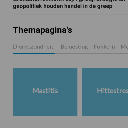
geopolitiek houden handel in de greep
Themapagina's
Diergezondheid
Bemesting
Fokkerij
Me
Mastitis
Hittestre