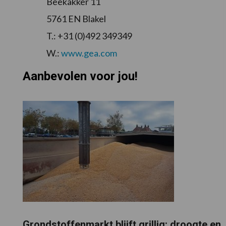
Beekakker 11
5761 EN Blakel
T.: +31 (0)492 349349
W.:
www.gea.com
Aanbevolen voor jou!
Grondstoffenmarkt blijft grillig: droogte en