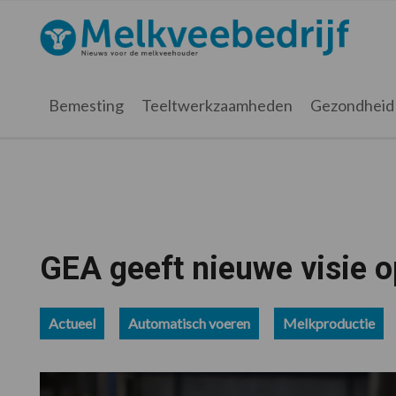
Spring
Door
Spring
Spring
naar
naar
naar
naar
Melkveebedrijf.nl
de
de
de
de
hoofdnavigatie
hoofd
eerste
voettekst
inhoud
sidebar
Bemesting
Teeltwerkzaamheden
Gezondheid
GEA geeft nieuwe visie 
Actueel
Automatisch voeren
Melkproductie