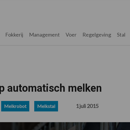
Fokkerij
Management
Voer
Regelgeving
Stal
op automatisch melken
1 juli 2015
Melkrobot
Melkstal