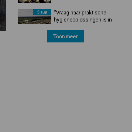
5 aug
“Vraag naar praktische
hygieneoplossingen is in
Polen groter dan ooit”
Toon meer