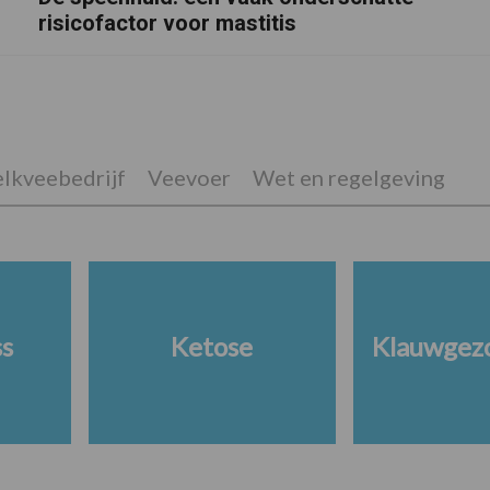
risicofactor voor mastitis
lkveebedrijf
Veevoer
Wet en regelgeving
ss
Ketose
Klauwgez