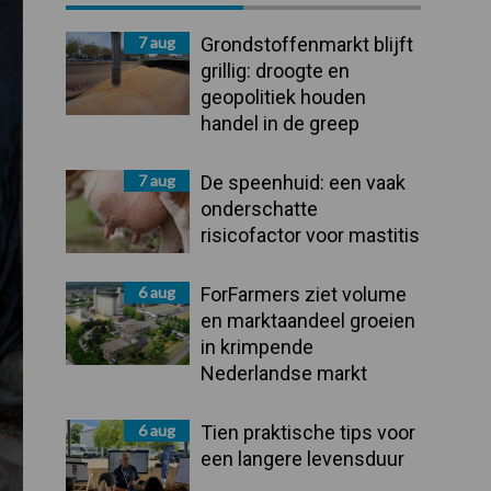
Sidebar
7 aug
Grondstoffenmarkt blijft
grillig: droogte en
geopolitiek houden
handel in de greep
7 aug
De speenhuid: een vaak
onderschatte
risicofactor voor mastitis
6 aug
ForFarmers ziet volume
en marktaandeel groeien
in krimpende
Nederlandse markt
6 aug
Tien praktische tips voor
een langere levensduur