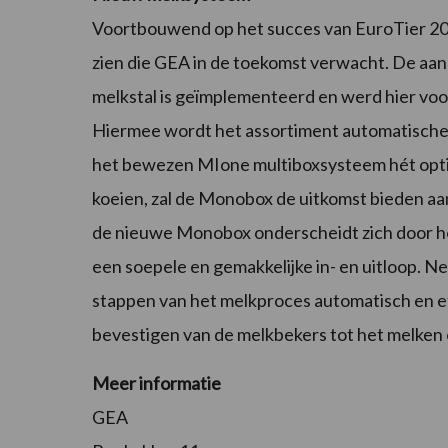
Voortbouwend op het succes van EuroTier 201
zien die GEA in de toekomst verwacht. De aa
melkstal is geïmplementeerd en werd hier vo
Hiermee wordt het assortiment automatische
het bewezen MIone multiboxsysteem hét optim
koeien, zal de Monobox de uitkomst bieden aan
de nieuwe Monobox onderscheidt zich door het
een soepele en gemakkelijke in- en uitloop. Ne
stappen van het melkproces automatisch en eff
bevestigen van de melkbekers tot het melken
Meer informatie
GEA