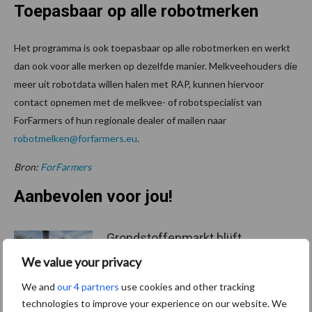
Toepasbaar op alle robotmerken
Het programma is ook toepasbaar op alle robotmerken en werkt
dan ook voor alle merken op dezelfde manier. Melkveehouders die
meer uit robotdata willen halen met RAP, kunnen hiervoor
contact opnemen met de melkvee- of robotspecialist van
ForFarmers of hun regionale dealer of mailen naar
robotmelken@forfarmers.eu
.
Bron:
ForFarmers
Aanbevolen voor jou!
Grondstoffenmarkt blijft
grillig: droogte en
We value your privacy
geopolitiek houden handel
in de greep
We and
our 4 partners
use cookies and other tracking
technologies to improve your experience on our website. We