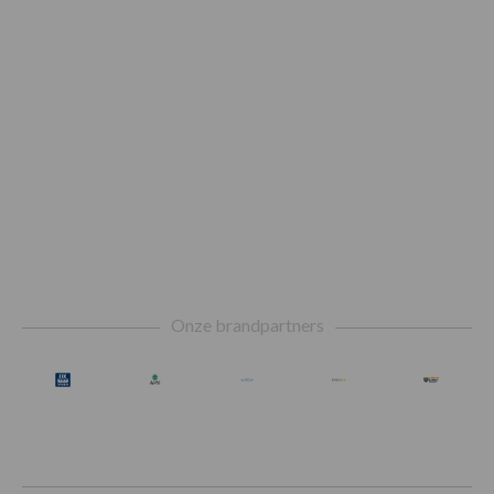
Footer
Onze brandpartners