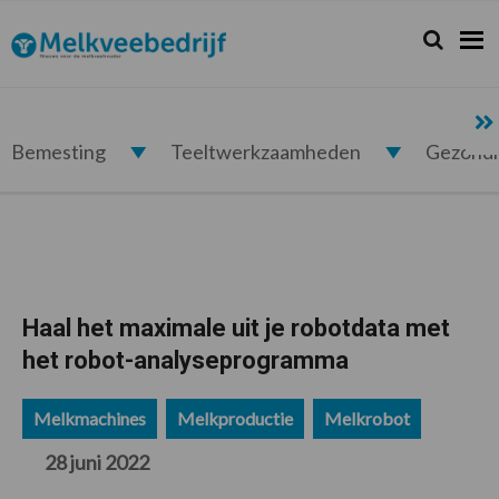
Spring
Door
Spring
Spring
naar
naar
naar
naar
Zoeken...
Zoek
Melkveebedrijf.nl
de
de
de
de
hoofdnavigatie
hoofd
eerste
voettekst
inhoud
sidebar
Bemesting
Teeltwerkzaamheden
Gezond
Haal het maximale uit je robotdata met
het robot-analyseprogramma
Melkmachines
Melkproductie
Melkrobot
28 juni 2022