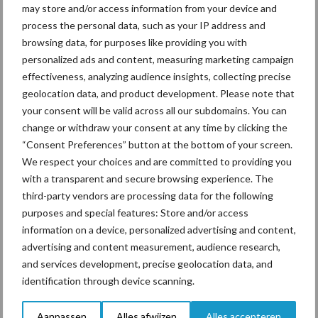
may store and/or access information from your device and
De speenhuid: een vaak
process the personal data, such as your IP address and
onderschatte risicofactor
browsing data, for purposes like providing you with
voor mastitis
personalized ads and content, measuring marketing campaign
effectiveness, analyzing audience insights, collecting precise
geolocation data, and product development. Please note that
your consent will be valid across all our subdomains. You can
ForFarmers ziet volume en
marktaandeel groeien in
change or withdraw your consent at any time by clicking the
krimpende Nederlandse
“Consent Preferences” button at the bottom of your screen.
markt
We respect your choices and are committed to providing you
with a transparent and secure browsing experience. The
third-party vendors are processing data for the following
purposes and special features: Store and/or access
Themapagina's
information on a device, personalized advertising and content,
advertising and content measurement, audience research,
Diergezondheid
Bemesting
Fokkerij
Melkv
and services development, precise geolocation data, and
identification through device scanning.
Aanpassen
Alles afwijzen
Alles accepteren