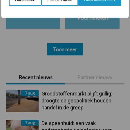
Ligbox &
Bedrijfsnieuws
Voerhekken
Toon meer
Primaire
Recent nieuws
Partner nieuws
Sidebar
7 aug
Grondstoffenmarkt blijft grillig:
droogte en geopolitiek houden
handel in de greep
7 aug
De speenhuid: een vaak