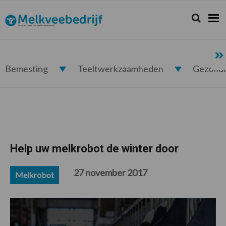
Spring
Door
Spring
Spring
naar
naar
naar
naar
Zoeken...
Zoek
Melkveebedrijf.nl
de
de
de
de
hoofdnavigatie
hoofd
eerste
voettekst
inhoud
sidebar
Bemesting
Teeltwerkzaamheden
Gezond
Help uw melkrobot de winter door
27 november 2017
Melkrobot