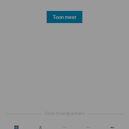
Toon meer
Footer
Onze brandpartners