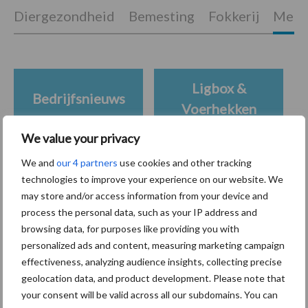
Diergezondheid
Bemesting
Fokkerij
Melkv
Ligbox &
Bedrijfsnieuws
Voerhekken
We value your privacy
We and
our 4 partners
use cookies and other tracking
technologies to improve your experience on our website. We
Toon meer
may store and/or access information from your device and
process the personal data, such as your IP address and
browsing data, for purposes like providing you with
Primaire
personalized ads and content, measuring marketing campaign
Recent nieuws
Partner nieuws
effectiveness, analyzing audience insights, collecting precise
Sidebar
geolocation data, and product development. Please note that
7 aug
Grondstoffenmarkt blijft grillig:
your consent will be valid across all our subdomains. You can
droogte en geopolitiek houden