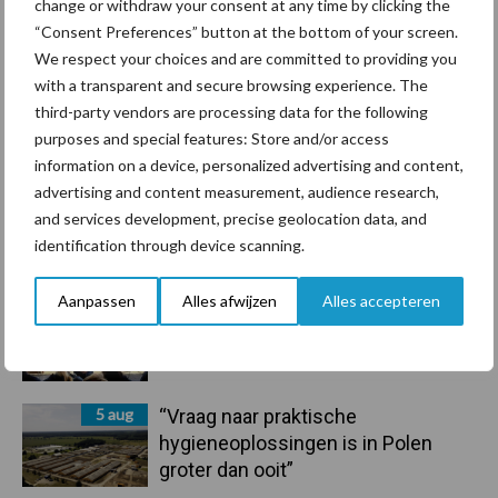
change or withdraw your consent at any time by clicking the
handel in de greep
“Consent Preferences” button at the bottom of your screen.
We respect your choices and are committed to providing you
7 aug
De speenhuid: een vaak
with a transparent and secure browsing experience. The
onderschatte risicofactor voor
third-party vendors are processing data for the following
mastitis
purposes and special features: Store and/or access
information on a device, personalized advertising and content,
advertising and content measurement, audience research,
6 aug
ForFarmers ziet volume en
and services development, precise geolocation data, and
marktaandeel groeien in krimpende
identification through device scanning.
Nederlandse markt
Aanpassen
Alles afwijzen
Alles accepteren
6 aug
Tien praktische tips voor een
langere levensduur
5 aug
“Vraag naar praktische
hygieneoplossingen is in Polen
groter dan ooit”