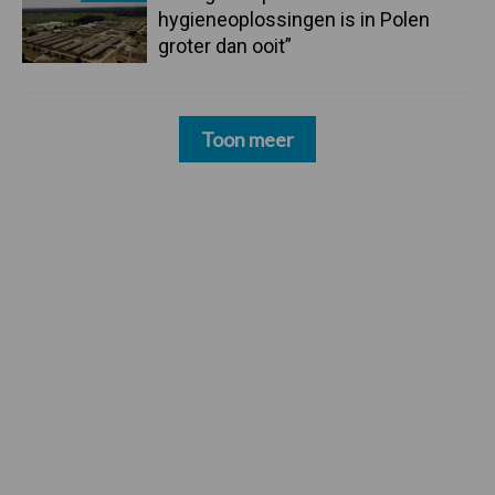
hygieneoplossingen is in Polen
groter dan ooit”
Toon meer
Footer