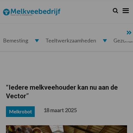
Spring
Door
Spring
Spring
naar
naar
naar
naar
Zoeken...
Zoek
Melkveebedrijf.nl
de
de
de
de
hoofdnavigatie
hoofd
eerste
voettekst
inhoud
sidebar
Bemesting
Teeltwerkzaamheden
Gezond
“Iedere melkveehouder kan nu aan de
Vector”
18 maart 2025
Melkrobot