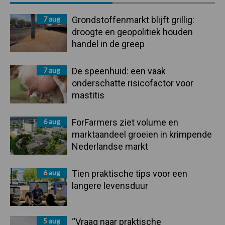
Sidebar
7 aug
Grondstoffenmarkt blijft grillig:
droogte en geopolitiek houden
handel in de greep
7 aug
De speenhuid: een vaak
onderschatte risicofactor voor
mastitis
6 aug
ForFarmers ziet volume en
marktaandeel groeien in krimpende
Nederlandse markt
6 aug
Tien praktische tips voor een
langere levensduur
5 aug
“Vraag naar praktische