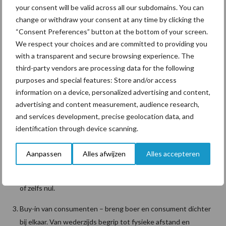
your consent will be valid across all our subdomains. You can
Boerderij van de Toekomst
change or withdraw your consent at any time by clicking the
“Consent Preferences” button at the bottom of your screen.
De ontwikkelingen rond automatisch voeren sluiten naadloos aan
We respect your choices and are committed to providing you
op de Boerderij van de Toekomst, de visie waarmee Lely een
with a transparent and secure browsing experience. The
third-party vendors are processing data for the following
bijdrage wil leveren aan een duurzame voedselproductie.
purposes and special features: Store and/or access
Innovatiethema’s binnen de Boerderij van de Toekomst zijn:
information on a device, personalized advertising and content,
Verbeterd milieu – verminder de milieu-impact van de
advertising and content measurement, audience research,
melkveehouderij. Niet alleen stikstofuitstoot, maar ook
and services development, precise geolocation data, and
methaanuitstoot, waterkwaliteit, bodemgezondheid en
identification through device scanning.
biodiversiteit.
Aanpassen
Alles afwijzen
Alles accepteren
Meer welvaart voor veehouders – In sommige landen waar
Lely actief is, is de winstgevendheid van veehouders zeer laag
of zelfs nul.
Buy-in van consumenten – breng boer en consument dichter
bij elkaar. Van wederzijds begrip tot fysieke afstand en