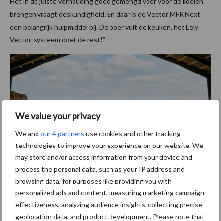
Het in de juiste verhouding goed gemengd voer voor de koeien
brengen vraagt deskundigheid. En daar is de Vector MFR Next
een belangrijk hulpmiddel bij. De boer vult de keuken, het Lely
Vector-systeem doet de rest!”
We value your privacy
We and
our 4 partners
use cookies and other tracking
technologies to improve your experience on our website. We
may store and/or access information from your device and
process the personal data, such as your IP address and
browsing data, for purposes like providing you with
personalized ads and content, measuring marketing campaign
Bij de doorontwikkeling van de Vector was veiligheid ook
effectiveness, analyzing audience insights, collecting precise
belangrijk. De Lely Vector MFR Next heeft actieve remmen,
geolocation data, and product development. Please note that
standaard verlichting en obstakeldetectiesensoren.