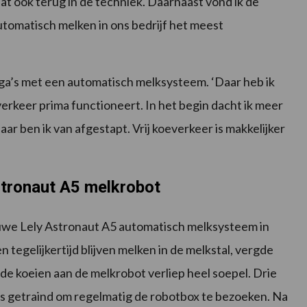
at ook terug in de techniek. Daarnaast vond ik de
automatisch melken in ons bedrijf het meest
a’s met een automatisch melksysteem. ‘Daar heb ik
erkeer prima functioneert. In het begin dacht ik meer
ar ben ik van afgestapt. Vrij koeverkeer is makkelijker
tronaut A5 melkrobot
euwe Lely Astronaut A5 automatisch melksysteem in
en tegelijkertijd blijven melken in de melkstal, vergde
de koeien aan de melkrobot verliep heel soepel. Drie
 getraind om regelmatig de robotbox te bezoeken. Na