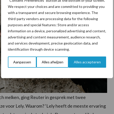
“Consent Preferences” button at the bottom of your screen.
We respect your choices and are committed to providing you
with a transparent and secure browsing experience. The
third-party vendors are processing data for the following
purposes and special features: Store and/or access
information on a device, personalized advertising and content,
advertising and content measurement, audience research,
and services development, precise geolocation data, and
identification through device scanning.
Aanpassen
Alles afwijzen
Alles accepteren
ch melken, ging Reuter in gesprek met twee
s ze voor Lely. Waarom? ‘Lely heeft de meeste ervaring