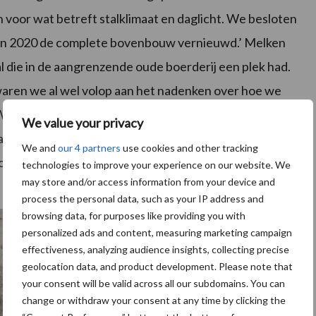
n voor wat betreft stalklimaat en daglicht. We besloten
n in 2020 de complete bovenbouw vernieuwd.’ Melken
al die in de aangrenzende oude boerderij een plek had.
 waren we al wel volop aan het nadenken over hoe we
. We zagen twee mogelijkheden: de oude melkstal
We value your privacy
raat; of een melkrobot. Onze gedachten gingen steeds
We and
our 4 partners
use cookies and other tracking
Vooral omdat het steeds lastiger wordt om goede
technologies to improve your experience on our website. We
may store and/or access information from your device and
process the personal data, such as your IP address and
browsing data, for purposes like providing you with
personalized ads and content, measuring marketing campaign
effectiveness, analyzing audience insights, collecting precise
geolocation data, and product development. Please note that
your consent will be valid across all our subdomains. You can
change or withdraw your consent at any time by clicking the