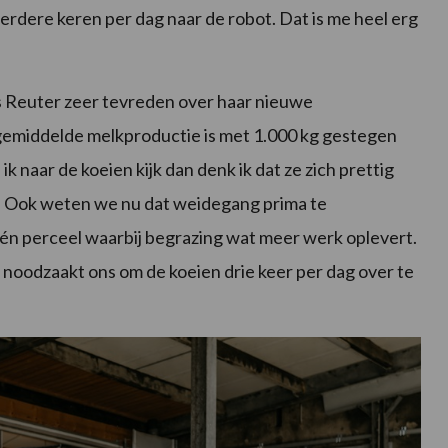
eerdere keren per dag naar de robot. Dat is me heel erg
is Reuter zeer tevreden over haar nieuwe
gemiddelde melkproductie is met 1.000 kg gestegen
ik naar de koeien kijk dan denk ik dat ze zich prettig
n. Ook weten we nu dat weidegang prima te
één perceel waarbij begrazing wat meer werk oplevert.
t noodzaakt ons om de koeien drie keer per dag over te