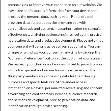
technologies to improve your experience on our website. We
in de greep
may store and/or access information from your device and
process the personal data, such as your IP address and
De speenhuid: een vaak
browsing data, for purposes like providing you with
onderschatte risicofactor
personalized ads and content, measuring marketing campaign
voor mastitis
effectiveness, analyzing audience insights, collecting precise
geolocation data, and product development. Please note that
your consent will be valid across all our subdomains. You can
change or withdraw your consent at any time by clicking the
ForFarmers ziet volume en
“Consent Preferences” button at the bottom of your screen.
marktaandeel groeien in
We respect your choices and are committed to providing you
krimpende Nederlandse
with a transparent and secure browsing experience. The
markt
third-party vendors are processing data for the following
purposes and special features: Store and/or access
information on a device, personalized advertising and content,
Themapagina's
advertising and content measurement, audience research,
and services development, precise geolocation data, and
identification through device scanning.
Diergezondheid
Bemesting
Fokkerij
Melkv