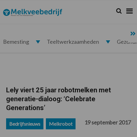
Spring
Door
Spring
Spring
naar
naar
naar
naar
Zoeken...
Zoek
Melkveebedrijf.nl
de
de
de
de
hoofdnavigatie
hoofd
eerste
voettekst
inhoud
sidebar
Bemesting
Teeltwerkzaamheden
Gezond
Lely viert 25 jaar robotmelken met
generatie-dialoog: ‘Celebrate
Generations’
19 september 2017
Bedrijfsnieuws
Melkrobot