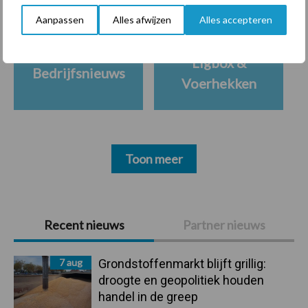
Aanpassen
Alles afwijzen
Alles accepteren
Ligbox &
Bedrijfsnieuws
Voerhekken
Toon meer
Primaire
Recent nieuws
Partner nieuws
Sidebar
7 aug
Grondstoffenmarkt blijft grillig:
droogte en geopolitiek houden
handel in de greep