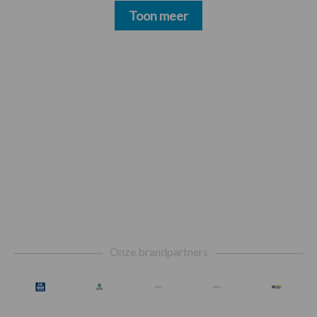
Toon meer
Footer
Onze brandpartners