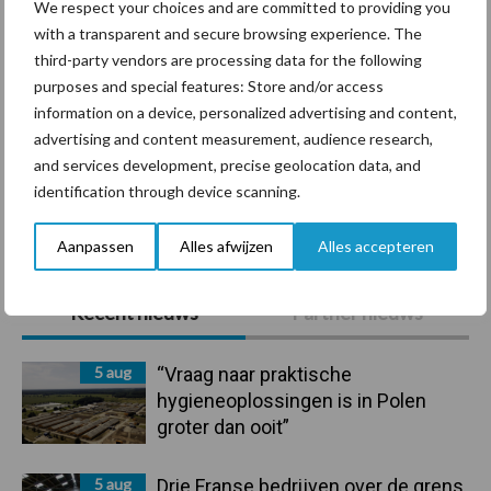
We respect your choices and are committed to providing you
with a transparent and secure browsing experience. The
Ligbox &
third-party vendors are processing data for the following
Bedrijfsnieuws
Voerhekken
purposes and special features: Store and/or access
information on a device, personalized advertising and content,
advertising and content measurement, audience research,
and services development, precise geolocation data, and
identification through device scanning.
Toon meer
Aanpassen
Alles afwijzen
Alles accepteren
Primaire
Recent nieuws
Partner nieuws
Sidebar
5 aug
“Vraag naar praktische
hygieneoplossingen is in Polen
groter dan ooit”
5 aug
Drie Franse bedrijven over de grens