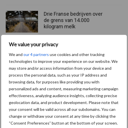
Drie Franse bedrijven over
de grens van 14.000
kilogram melk
We value your privacy
Pöttinger introduceert
We and
our 4 partners
use cookies and other tracking
compacte dubbelrotor-
technologies to improve your experience on our website. We
zwadhark in de hef
may store and/or access information from your device and
process the personal data, such as your IP address and
browsing data, for purposes like providing you with
personalized ads and content, measuring marketing campaign
Themapagina's
effectiveness, analyzing audience insights, collecting precise
geolocation data, and product development. Please note that
your consent will be valid across all our subdomains. You can
Diergezondheid
Bemesting
Fokkerij
Melkv
change or withdraw your consent at any time by clicking the
“Consent Preferences” button at the bottom of your screen.