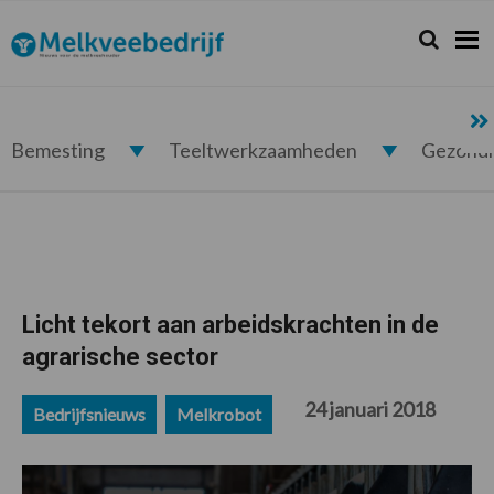
Spring
Door
Spring
Spring
naar
naar
naar
naar
Zoeken...
Zoek
Melkveebedrijf.nl
de
de
de
de
hoofdnavigatie
hoofd
eerste
voettekst
inhoud
sidebar
Bemesting
Teeltwerkzaamheden
Gezond
Licht tekort aan arbeidskrachten in de
agrarische sector
24 januari 2018
Bedrijfsnieuws
Melkrobot