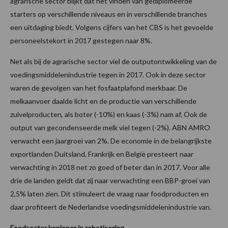
agrarische sector blijkt dat het vinden van gediplomeerde
starters op verschillende niveaus en in verschillende branches
een uitdaging biedt. Volgens cijfers van het CBS is het gevoelde
personeelstekort in 2017 gestegen naar 8%.
Net als bij de agrarische sector viel de outputontwikkeling van de
voedingsmiddelenindustrie tegen in 2017. Ook in deze sector
waren de gevolgen van het fosfaatplafond merkbaar. De
melkaanvoer daalde licht en de productie van verschillende
zuivelproducten, als boter (-10%) en kaas (-3%) nam af. Ook de
output van gecondenseerde melk viel tegen (-2%). ABN AMRO
verwacht een jaargroei van 2%. De economie in de belangrijkste
exportlanden Duitsland, Frankrijk en België presteert naar
verwachting in 2018 net zo goed of beter dan in 2017. Voor alle
drie de landen geldt dat zij naar verwachting een BBP-groei van
2,5% laten zien. Dit stimuleert de vraag naar foodproducten en
daar profiteert de Nederlandse voedingsmiddelenindustrie van.
Foodsector koploper in robotisering