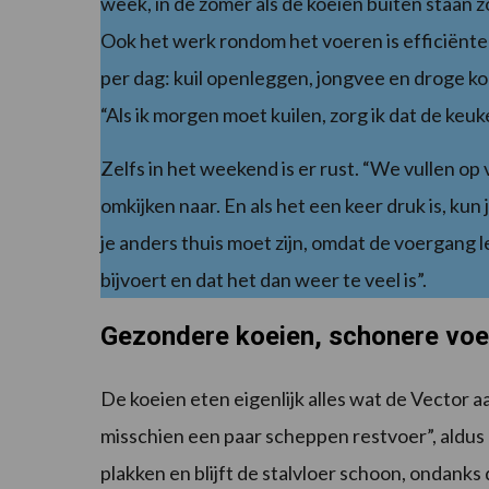
week, in de zomer als de koeien buiten staan z
Ook het werk rondom het voeren is efficiënt
per dag: kuil openleggen, jongvee en droge koei
“Als ik morgen moet kuilen, zorg ik dat de keu
Zelfs in het weekend is er rust. “We vullen o
omkijken naar. En als het een keer druk is, kun
je anders thuis moet zijn, omdat de voergang l
bijvoert en dat het dan weer te veel is”.
Gezondere koeien, schonere vo
De koeien eten eigenlijk alles wat de Vector 
misschien een paar scheppen restvoer”, aldus 
plakken en blijft de stalvloer schoon, ondanks 