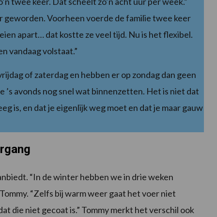
o’n twee keer. Dat scheelt zo’n acht uur per week.”
er geworden. Voorheen voerde de familie twee keer
en apart… dat kostte ze veel tijd. Nu is het flexibel.
ken vandaag volstaat.”
p vrijdag of zaterdag en hebben er op zondag dan geen
 je ’s avonds nog snel wat binnenzetten. Het is niet dat
eeg is, en dat je eigenlijk weg moet en dat je maar gauw
ergang
aanbiedt. “In de winter hebben we in drie weken
Tommy. “Zelfs bij warm weer gaat het voer niet
dat die niet gecoat is.” Tommy merkt het verschil ook