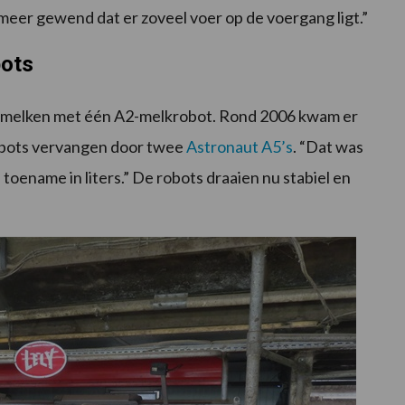
t meer gewend dat er zoveel voer op de voergang ligt.”
bots
otmelken met één A2-melkrobot. Rond 2006 kwam er
obots vervangen door twee
Astronaut A5’s
. “Dat was
oename in liters.” De robots draaien nu stabiel en