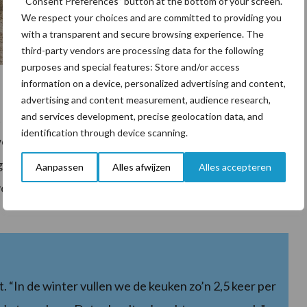
“Consent Preferences” button at the bottom of your screen.
We respect your choices and are committed to providing you
with a transparent and secure browsing experience. The
third-party vendors are processing data for the following
purposes and special features: Store and/or access
information on a device, personalized advertising and content,
advertising and content measurement, audience research,
direct voordelen. “Vooral het gebruikersgemak via de
and services development, precise geolocation data, and
identification through device scanning.
woon goed.” De Vector zorgt ervoor dat de koeien altijd
ngperiode. “We zagen geen daling in productie of
Aanpassen
Alles afwijzen
Alles accepteren
t verbeterd. We hebben geen tussenklauwontstekingen
. “In de winter vullen we de keuken zo’n 2,5 keer per