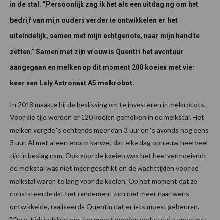
in de stal. ”Persoonlijk zag ik het als een uitdaging om het
bedrijf van mijn ouders verder te ontwikkelen en het
uiteindelijk, samen met mijn echtgenote, naar mijn hand te
zetten.” Samen met zijn vrouw is Quentin het avontuur
aangegaan en melken op dit moment 200 koeien met vier
keer een Lely Astronaut A5 melkrobot.
In 2018 maakte hij de beslissing om te investeren in melkrobots.
Voor die tijd werden er 120 koeien gemolken in de melkstal. Het
melken vergde ‘s ochtends meer dan 3 uur en ‘s avonds nog eens
3 uur. Al met al een enorm karwei, dat elke dag opnieuw heel veel
tijd in beslag nam. Ook voor de koeien was het heel vermoeiend;
de melkstal was niet meer geschikt en de wachttijden voor de
melkstal waren te lang voor de koeien. Op het moment dat ze
constateerde dat het rendement zich niet meer naar wens
ontwikkelde, realiseerde Quentin dat er iets moest gebeuren.
”Onze tijdsindeling per dag moest worden verbeterd, samen met