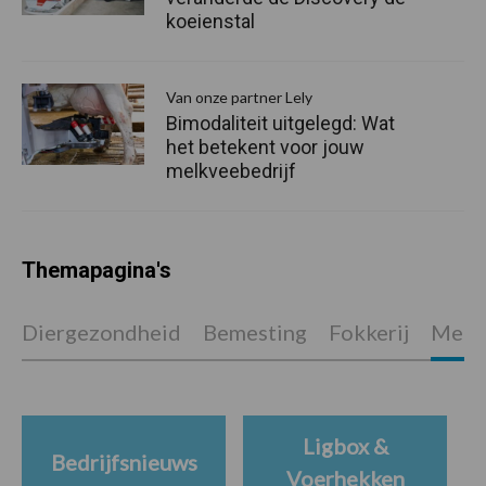
koeienstal
Van onze partner Lely
Bimodaliteit uitgelegd: Wat
het betekent voor jouw
melkveebedrijf
Themapagina's
Diergezondheid
Bemesting
Fokkerij
Melkv
Ligbox &
Bedrijfsnieuws
Voerhekken