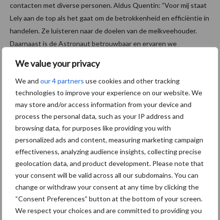
contacten met diverse personen. Aldus Quentin: ”Voor mij staat
Lely aan de top als het gaat om de betrokkenheid en efficiëntie in
handelen. Ze luisteren naar de doelen van de melkveehouder.
Daarnaast is de Astronaut betrouwbaar en ervaren we
uitstekende service. We zijn echt bijzonder tevreden en Lely
We value your privacy
voelt als één grote familie.”
We and
our 4 partners
use cookies and other tracking
Quentin is onder de indruk van de data die de Lely Astronaut
technologies to improve your experience on our website. We
melkrobot beschikt van een individuele koe na het melken. ”Als
may store and/or access information from your device and
het gaat om vetgehalten, celgetallen, eiwitgehalten,
process the personal data, such as your IP address and
uiergezondheid, andere attenties voor koegezondheid en
browsing data, for purposes like providing you with
personalized ads and content, measuring marketing campaign
kuddebeheer kun je echt over een schat aan informatie
effectiveness, analyzing audience insights, collecting precise
beschikken.” Deze data valt goed te benutten en te
geolocation data, and product development. Please note that
interpreteren door het nieuwe gelanceerde programma van Lely,
your consent will be valid across all our subdomains. You can
Horizon. ”Voor mij is het belangrijk om te kijken naar de
change or withdraw your consent at any time by clicking the
gezondheid en melkproductie van onze koeien, om optimale
“Consent Preferences” button at the bottom of your screen.
prestaties te realiseren.”
We respect your choices and are committed to providing you