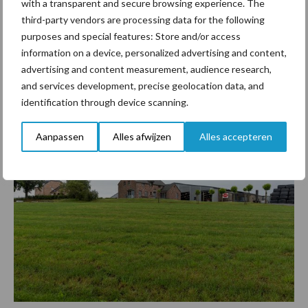
with a transparent and secure browsing experience. The
Toekomst
third-party vendors are processing data for the following
Quetin verwacht dat zijn bedrijf over vijf tot tien jaar nog verder
purposes and special features: Store and/or access
is geoptimaliseerd. Bijvoorbeeld met het verbeteren van de stal
information on a device, personalized advertising and content,
voor het jongvee en de opslag- en voerfaciliteiten of misschien
advertising and content measurement, audience research,
het aantal koeien uitbreiden. ”De toekomst zal het uitwijzen, we
and services development, precise geolocation data, and
gaan het zien.”
identification through device scanning.
Aanpassen
Alles afwijzen
Alles accepteren