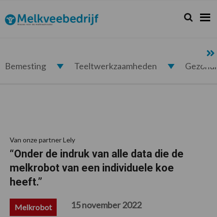
Spring
Door
Spring
Spring
naar
naar
naar
naar
Zoeken...
Zoek
Melkveebedrijf.nl
de
de
de
de
hoofdnavigatie
hoofd
eerste
voettekst
inhoud
sidebar
Bemesting
Teeltwerkzaamheden
Gezond
Van onze partner Lely
“Onder de indruk van alle data die de
melkrobot van een individuele koe
heeft.”
15 november 2022
Melkrobot