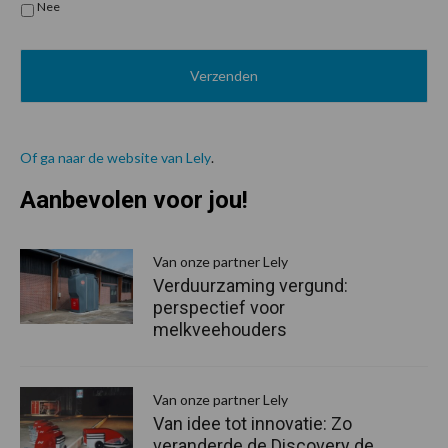
Nee
Of ga naar de website van Lely
.
Aanbevolen voor jou!
P
S
Van onze partner Lely
Verduurzaming vergund:
perspectief voor
melkveehouders
Van onze partner Lely
Van idee tot innovatie: Zo
veranderde de Discovery de