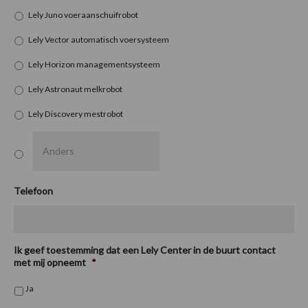
Lely Juno voeraanschuifrobot
Lely Vector automatisch voersysteem
Lely Horizon managementsysteem
Lely Astronaut melkrobot
Lely Discovery mestrobot
Telefoon
Ik geef toestemming dat een Lely Center in de buurt contact
met mij opneemt
*
Ja