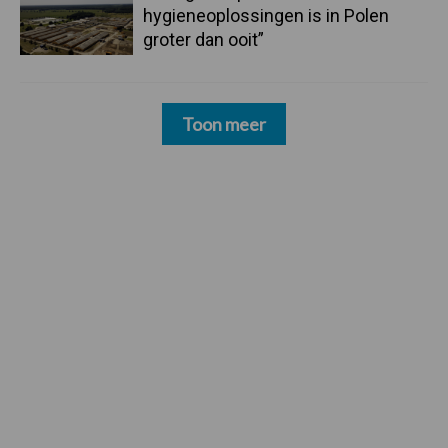
hygieneoplossingen is in Polen
groter dan ooit”
Toon meer
Footer