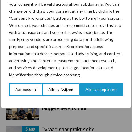
Sidebar
your consent will be valid across all our subdomains. You can
7 aug
Grondstoffenmarkt blijft grillig:
change or withdraw your consent at any time by clicking the
droogte en geopolitiek houden
“Consent Preferences” button at the bottom of your screen.
handel in de greep
We respect your choices and are committed to providing you
with a transparent and secure browsing experience. The
third-party vendors are processing data for the following
7 aug
De speenhuid: een vaak
purposes and special features: Store and/or access
onderschatte risicofactor voor
information on a device, personalized advertising and content,
mastitis
advertising and content measurement, audience research,
and services development, precise geolocation data, and
6 aug
ForFarmers ziet volume en
identification through device scanning.
marktaandeel groeien in krimpende
Nederlandse markt
Aanpassen
Alles afwijzen
Alles accepteren
6 aug
Tien praktische tips voor een
langere levensduur
5 aug
“Vraag naar praktische