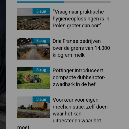
Sidebar
5 aug
“Vraag naar praktische
hygieneoplossingen is in
Polen groter dan ooit”
5 aug
Drie Franse bedrijven
over de grens van 14.000
kilogram melk
3 aug
Pöttinger introduceert
compacte dubbelrotor-
zwadhark in de hef
3 aug
Voorkeur voor eigen
mechanisatie: zelf doen
waar het kan,
uitbesteden waar het
moet