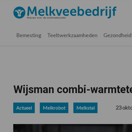
Spring
Door
Spring
Spring
naar
naar
naar
naar
Melkveebedrijf.nl
de
de
de
de
hoofdnavigatie
hoofd
eerste
voettekst
inhoud
sidebar
Bemesting
Teeltwerkzaamheden
Gezondheid
Wijsman combi-warmtete
23 okt
Actueel
Melkrobot
Melkstal