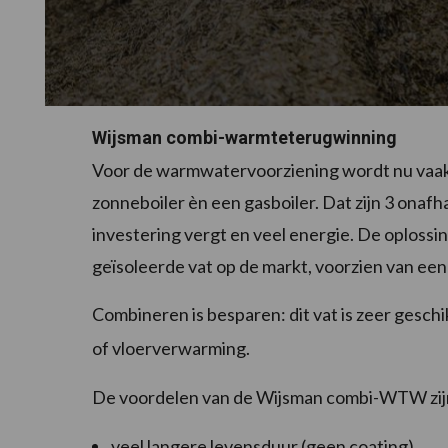
Wijsman combi-warmteterugwinning
Voor de warmwatervoorziening wordt nu vaa
zonneboiler èn een gasboiler. Dat zijn 3 onaf
investering vergt en veel energie. De oploss
geïsoleerde vat op de markt, voorzien van ee
Combineren is besparen: dit vat is zeer gesch
of vloerverwarming.
De voordelen van de Wijsman combi-WTW zij
veel langere levensduur (geen coating)