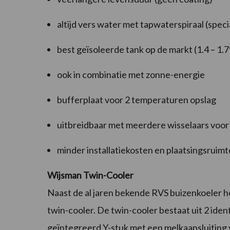
altijd vers water met tapwaterspiraal (spec
best geïsoleerde tank op de markt (1.4 – 1.7
ook in combinatie met zonne-energie
bufferplaat voor 2 temperaturen opslag
uitbreidbaar met meerdere wisselaars voor
minder installatiekosten en plaatsingsruimt
Wijsman Twin-Cooler
Naast de al jaren bekende RVS buizenkoeler h
twin-cooler. De twin-cooler bestaat uit 2 iden
geïntegreerd Y-stuk met een melkaansluiting