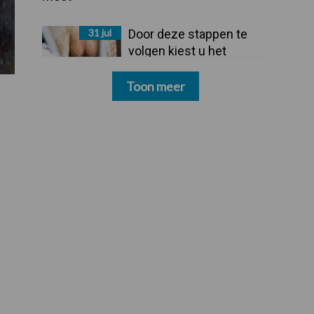
31 jul
Door deze stappen te
volgen kiest u het
dipmiddel dat bij uw
bedrijf past
Toon meer