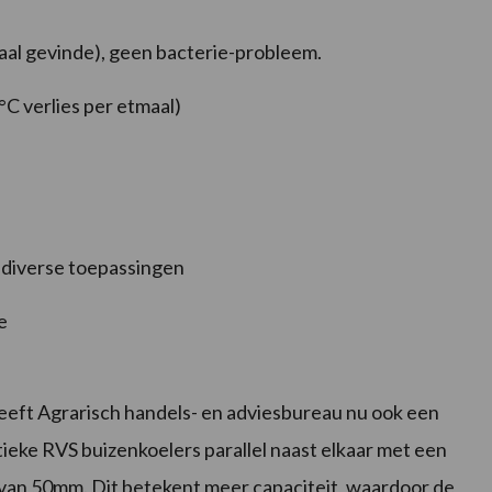
iaal gevinde), geen bacterie-probleem.
°C verlies per etmaal)
 diverse toepassingen
e
eeft Agrarisch handels- en adviesbureau nu ook een
tieke RVS buizenkoelers parallel naast elkaar met een
 van 50mm. Dit betekent meer capaciteit, waardoor de