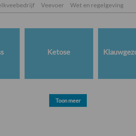
lkveebedrijf
Veevoer
Wet en regelgeving
ss
Ketose
Klauwgez
Toon meer