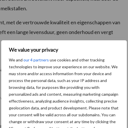
 melkstallen.
t, met de vertrouwde kwaliteit en eigenschappen van
eft een lange levensduur, geen onderhoud en vergt
We value your privacy
We and
our 4 partners
use cookies and other tracking
technologies to improve your experience on our website. We
iënt.
may store and/or access information from your device and
process the personal data, such as your IP address and
browsing data, for purposes like providing you with
personalized ads and content, measuring marketing campaign
door vermenging niet mogelijk is.
effectiveness, analyzing audience insights, collecting precise
geolocation data, and product development. Please note that
your consent will be valid across all our subdomains. You can
change or withdraw your consent at any time by clicking the
ing.