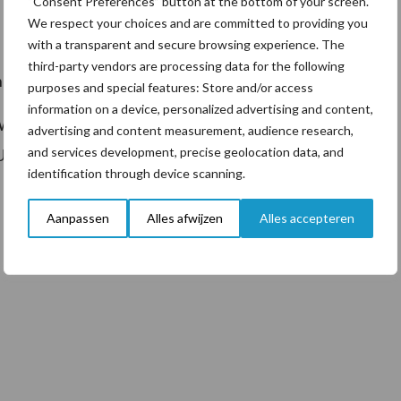
“Consent Preferences” button at the bottom of your screen.
We respect your choices and are committed to providing you
with a transparent and secure browsing experience. The
third-party vendors are processing data for the following
nergiekosten voor koeling.
purposes and special features: Store and/or access
information on a device, personalized advertising and content,
 Wijsman tijdens de RMV Hardenberg van 27 t/m 29
advertising and content measurement, audience research,
and services development, precise geolocation data, and
 U vindt hen op
standnummer 161
.
identification through device scanning.
Aanpassen
Alles afwijzen
Alles accepteren