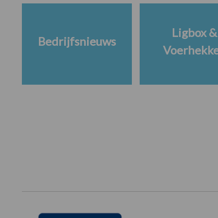
Ligbox &
Bedrijfsnieuws
Voerhekk
Footer