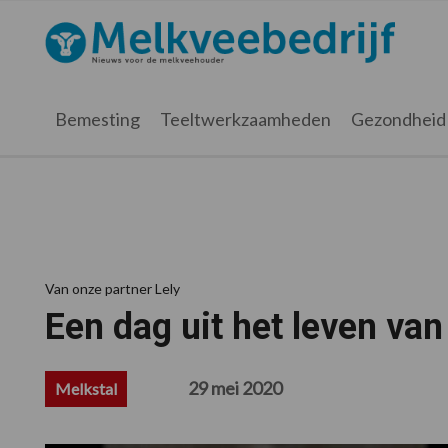
Spring
Door
Spring
Spring
naar
naar
naar
naar
Melkveebedrijf.nl
de
de
de
de
hoofdnavigatie
hoofd
eerste
voettekst
inhoud
sidebar
Bemesting
Teeltwerkzaamheden
Gezondheid
Van onze partner Lely
Een dag uit het leven van
29 mei 2020
Melkstal