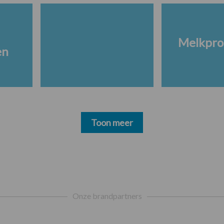
Melkpro
en
Toon meer
Onze brandpartners