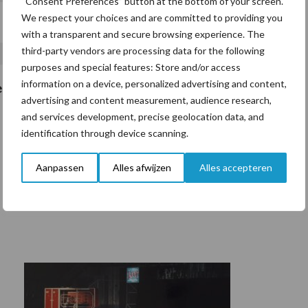
“Consent Preferences” button at the bottom of your screen.
We respect your choices and are committed to providing you
with a transparent and secure browsing experience. The
third-party vendors are processing data for the following
purposes and special features: Store and/or access
information on a device, personalized advertising and content,
e buurt contact met mij opneemt
*
advertising and content measurement, audience research,
and services development, precise geolocation data, and
identification through device scanning.
Aanpassen
Alles afwijzen
Alles accepteren