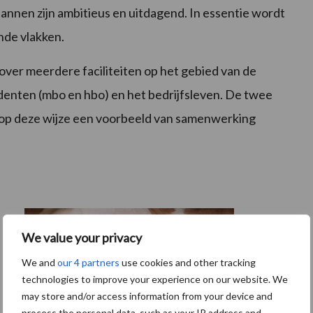
 plannen zijn ambitieus en uitdagend. In essentie wordt
nde vlakken.
ver meerdere faciliteiten op het gebied van de
denten (mbo en hbo) en het bedrijfsleven. De twee
 op deze wijze een voorbeeld van samenwerking
We value your privacy
We and
our 4 partners
use cookies and other tracking
technologies to improve your experience on our website. We
may store and/or access information from your device and
process the personal data, such as your IP address and