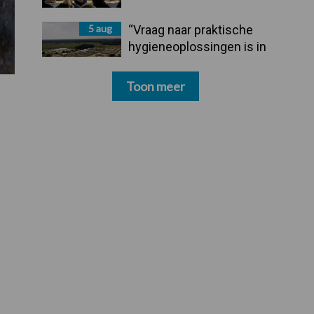
5 aug
“Vraag naar praktische
hygieneoplossingen is in
Polen groter dan ooit”
Toon meer