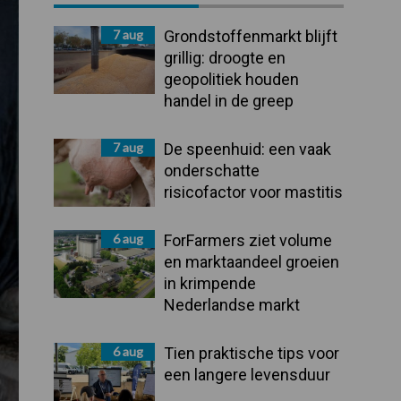
Sidebar
7 aug
Grondstoffenmarkt blijft
grillig: droogte en
geopolitiek houden
handel in de greep
7 aug
De speenhuid: een vaak
onderschatte
risicofactor voor mastitis
6 aug
ForFarmers ziet volume
en marktaandeel groeien
in krimpende
Nederlandse markt
6 aug
Tien praktische tips voor
een langere levensduur