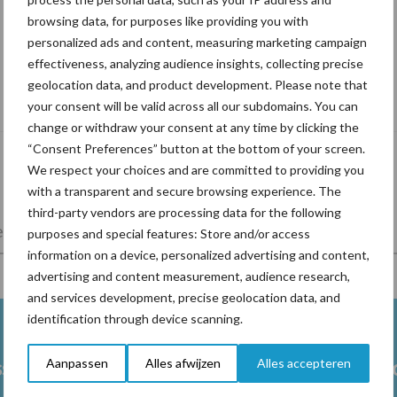
browsing data, for purposes like providing you with
personalized ads and content, measuring marketing campaign
effectiveness, analyzing audience insights, collecting precise
De speenhuid: een vaak onderschatte
geolocation data, and product development. Please note that
risicofactor voor mastitis
your consent will be valid across all our subdomains. You can
change or withdraw your consent at any time by clicking the
“Consent Preferences” button at the bottom of your screen.
We respect your choices and are committed to providing you
with a transparent and secure browsing experience. The
third-party vendors are processing data for the following
lkveebedrijf
Veevoer
Wet en regelgeving
purposes and special features: Store and/or access
information on a device, personalized advertising and content,
advertising and content measurement, audience research,
and services development, precise geolocation data, and
identification through device scanning.
ss
Ketose
Klauwgez
Aanpassen
Alles afwijzen
Alles accepteren