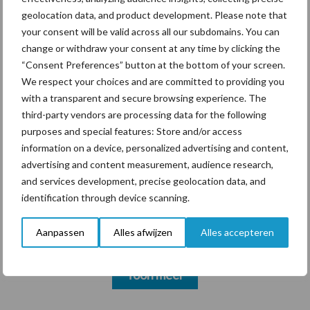
markt
geolocation data, and product development. Please note that
your consent will be valid across all our subdomains. You can
change or withdraw your consent at any time by clicking the
Themapagina's
“Consent Preferences” button at the bottom of your screen.
We respect your choices and are committed to providing you
with a transparent and secure browsing experience. The
Diergezondheid
Bemesting
Fokkerij
Melkv
third-party vendors are processing data for the following
purposes and special features: Store and/or access
information on a device, personalized advertising and content,
advertising and content measurement, audience research,
Ligbox &
and services development, precise geolocation data, and
Bedrijfsnieuws
Voerhekken
identification through device scanning.
Aanpassen
Alles afwijzen
Alles accepteren
Toon meer