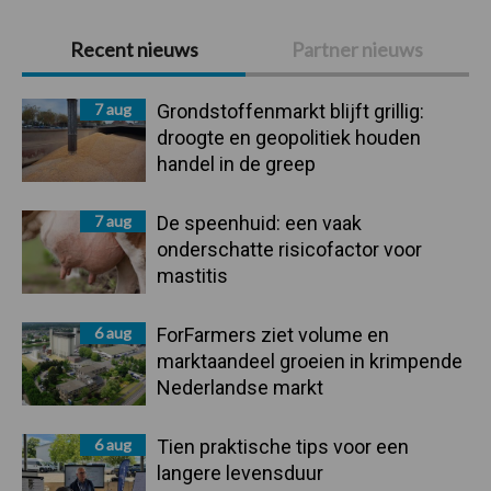
Primaire
Recent nieuws
Partner nieuws
Sidebar
7 aug
Grondstoffenmarkt blijft grillig:
droogte en geopolitiek houden
handel in de greep
7 aug
De speenhuid: een vaak
onderschatte risicofactor voor
mastitis
6 aug
ForFarmers ziet volume en
marktaandeel groeien in krimpende
Nederlandse markt
6 aug
Tien praktische tips voor een
langere levensduur