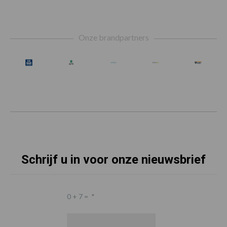
Footer
Onze brandpartners
Schrijf u in voor onze nieuwsbrief
0 + 7 =
*