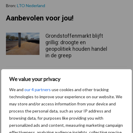
Bron:
LTO Nederland
Aanbevolen voor jou!
Grondstoffenmarkt blijft
grillig: droogte en
geopolitiek houden handel
in de greep
De speenhuid: een vaak
We value your privacy
onderschatte risicofactor
voor mastitis
We and
our 4 partners
use cookies and other tracking
technologies to improve your experience on our website. We
may store and/or access information from your device and
process the personal data, such as your IP address and
ForFarmers ziet volume en
browsing data, for purposes like providing you with
marktaandeel groeien in
personalized ads and content, measuring marketing campaign
krimpende Nederlandse
effectiveness, analyzing audience insights, collecting precise