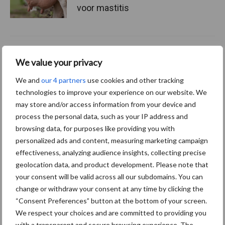
voor mastitis
ForFarmers ziet volume en
We value your privacy
marktaandeel groeien in
krimpende Nederlandse
We and
our 4 partners
use cookies and other tracking
markt
technologies to improve your experience on our website. We
may store and/or access information from your device and
process the personal data, such as your IP address and
browsing data, for purposes like providing you with
Themapagina's
personalized ads and content, measuring marketing campaign
effectiveness, analyzing audience insights, collecting precise
Diergezondheid
Bemesting
Fokkerij
Melkv
geolocation data, and product development. Please note that
your consent will be valid across all our subdomains. You can
change or withdraw your consent at any time by clicking the
“Consent Preferences” button at the bottom of your screen.
Ligbox &
We respect your choices and are committed to providing you
Bedrijfsnieuws
with a transparent and secure browsing experience. The