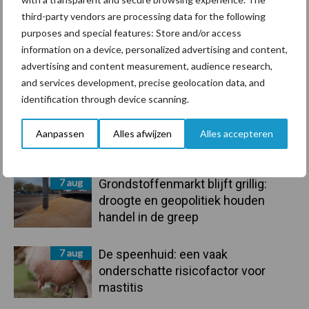
Voerhekken
third-party vendors are processing data for the following
purposes and special features: Store and/or access
information on a device, personalized advertising and content,
advertising and content measurement, audience research,
Toon meer
and services development, precise geolocation data, and
identification through device scanning.
Primaire
Aanpassen
Alles afwijzen
Alles accepteren
Recent nieuws
Partner nieuws
Sidebar
7 aug
Grondstoffenmarkt blijft grillig:
droogte en geopolitiek houden
handel in de greep
7 aug
De speenhuid: een vaak
onderschatte risicofactor voor
mastitis