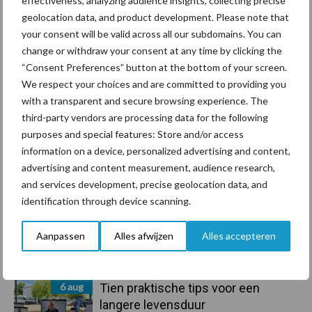
effectiveness, analyzing audience insights, collecting precise
geolocation data, and product development. Please note that
Primaire
your consent will be valid across all our subdomains. You can
Recent nieuws
Partner nieuws
change or withdraw your consent at any time by clicking the
Sidebar
“Consent Preferences” button at the bottom of your screen.
7 aug
Grondstoffenmarkt blijft grillig:
We respect your choices and are committed to providing you
droogte en geopolitiek houden
with a transparent and secure browsing experience. The
handel in de greep
third-party vendors are processing data for the following
purposes and special features: Store and/or access
7 aug
De speenhuid: een vaak
information on a device, personalized advertising and content,
onderschatte risicofactor voor
advertising and content measurement, audience research,
mastitis
and services development, precise geolocation data, and
identification through device scanning.
6 aug
ForFarmers ziet volume en
marktaandeel groeien in krimpende
Aanpassen
Alles afwijzen
Alles accepteren
Nederlandse markt
6 aug
Tien praktische tips voor een
langere levensduur