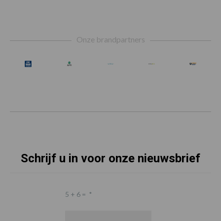
Footer
Onze brandpartners
Schrijf u in voor onze nieuwsbrief
5 + 6 =
*