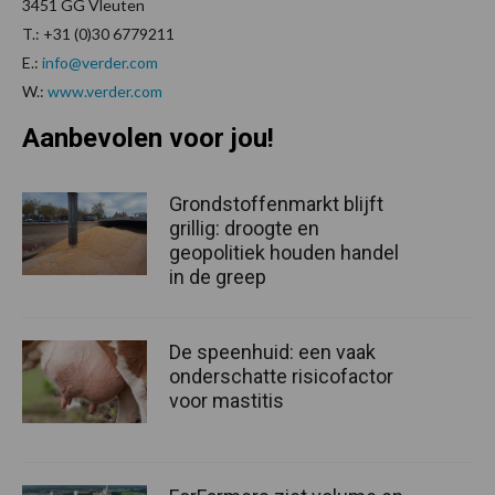
3451 GG Vleuten
T.: +31 (0)30 6779211
E.:
info@verder.com
W.:
www.verder.com
Aanbevolen voor jou!
Grondstoffenmarkt blijft
grillig: droogte en
geopolitiek houden handel
in de greep
De speenhuid: een vaak
onderschatte risicofactor
voor mastitis