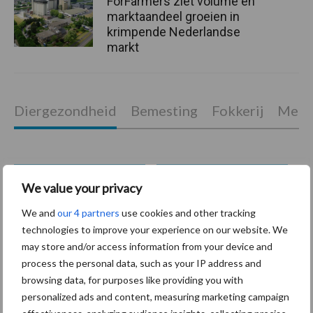
ForFarmers ziet volume en
marktaandeel groeien in
krimpende Nederlandse
markt
Diergezondheid
Bemesting
Fokkerij
Melkv
We value your privacy
Mastitis
Hittestress
We and
our 4 partners
use cookies and other tracking
technologies to improve your experience on our website. We
may store and/or access information from your device and
process the personal data, such as your IP address and
browsing data, for purposes like providing you with
Toon meer
personalized ads and content, measuring marketing campaign