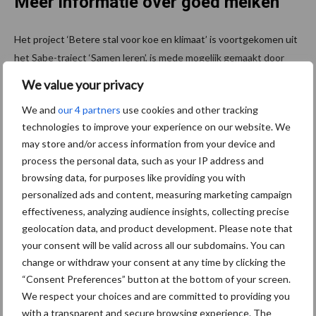
Meer informatie over goed melken
Het project ‘Betere stal voor koe en klimaat’ is voortgekomen uit
het Sabe-traject ‘Samen leren’, is mede mogelijk gemaakt door
subsidiegelden vanuit RVO en vindt plaats in de provincies Zuid-
We value your privacy
Holland, Noord-Brabant en Utrecht.
We and
our 4 partners
use cookies and other tracking
Bron:
DLV Advies
technologies to improve your experience on our website. We
may store and/or access information from your device and
Aanbevolen voor jou!
process the personal data, such as your IP address and
browsing data, for purposes like providing you with
Grondstoffenmarkt blijft
personalized ads and content, measuring marketing campaign
grillig: droogte en
effectiveness, analyzing audience insights, collecting precise
geopolitiek houden handel
geolocation data, and product development. Please note that
in de greep
your consent will be valid across all our subdomains. You can
change or withdraw your consent at any time by clicking the
“Consent Preferences” button at the bottom of your screen.
De speenhuid: een vaak
We respect your choices and are committed to providing you
onderschatte risicofactor
with a transparent and secure browsing experience. The