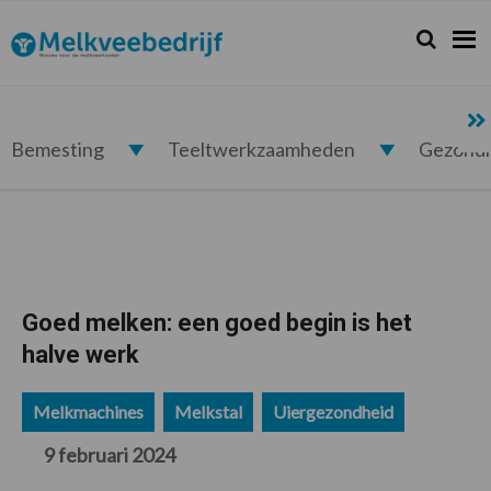
Spring
Door
Spring
Spring
naar
naar
naar
naar
Zoeken...
Zoek
Melkveebedrijf.nl
de
de
de
de
hoofdnavigatie
hoofd
eerste
voettekst
inhoud
sidebar
Bemesting
Teeltwerkzaamheden
Gezond
Goed melken: een goed begin is het
halve werk
Melkmachines
Melkstal
Uiergezondheid
9 februari 2024