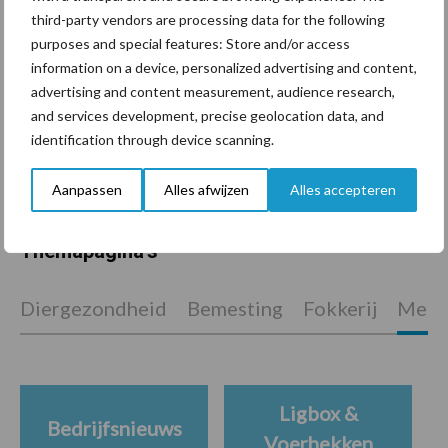
voor mastitis
third-party vendors are processing data for the following
purposes and special features: Store and/or access
information on a device, personalized advertising and content,
advertising and content measurement, audience research,
ForFarmers ziet volume en
marktaandeel groeien in
and services development, precise geolocation data, and
krimpende Nederlandse
identification through device scanning.
markt
Aanpassen
Alles afwijzen
Alles accepteren
Themapagina's
Diergezondheid
Bemesting
Fokkerij
Melkv
Ligbox &
Bedrijfsnieuws
Voerhekken