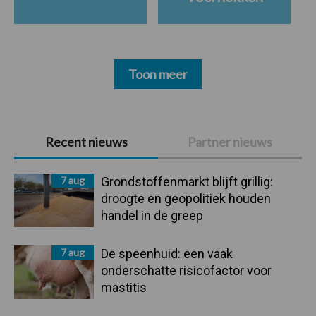
Toon meer
Primaire
Recent nieuws
Partner nieuws
Sidebar
7 aug
Grondstoffenmarkt blijft grillig:
droogte en geopolitiek houden
handel in de greep
7 aug
De speenhuid: een vaak
onderschatte risicofactor voor
mastitis