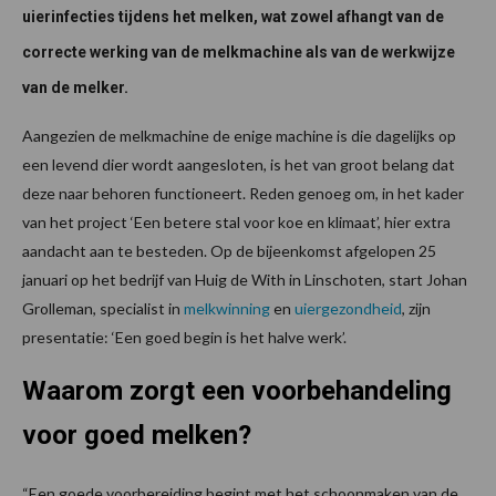
uierinfecties tijdens het melken, wat zowel afhangt van de
correcte werking van de melkmachine als van de werkwijze
van de melker.
Aangezien de melkmachine de enige machine is die dagelijks op
een levend dier wordt aangesloten, is het van groot belang dat
deze naar behoren functioneert. Reden genoeg om, in het kader
van het project ‘Een betere stal voor koe en klimaat’, hier extra
aandacht aan te besteden. Op de bijeenkomst afgelopen 25
januari op het bedrijf van Huig de With in Linschoten, start Johan
Grolleman, specialist in
melkwinning
en
uiergezondheid
, zijn
presentatie: ‘Een goed begin is het halve werk’.
Waarom zorgt een voorbehandeling
voor goed melken?
“Een goede voorbereiding begint met het schoonmaken van de