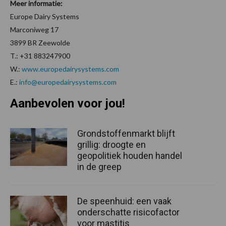
Meer informatie:
Europe Dairy Systems
Marconiweg 17
3899 BR Zeewolde
T.: +31 883247900
W.:
www.europedairysystems.com
E.:
info@europedairysystems.com
Aanbevolen voor jou!
Grondstoffenmarkt blijft
grillig: droogte en
geopolitiek houden handel
in de greep
De speenhuid: een vaak
onderschatte risicofactor
voor mastitis