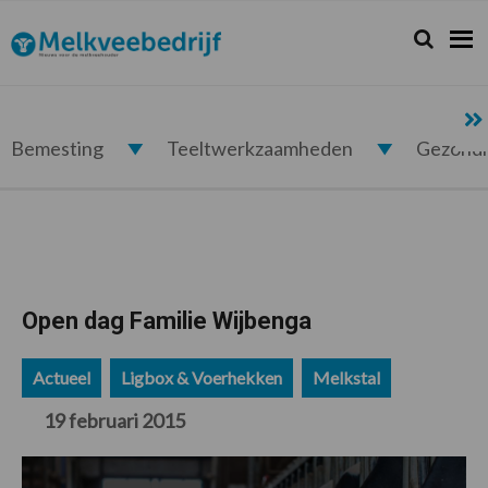
Spring
Door
Spring
Spring
naar
naar
naar
naar
Zoeken...
Zoek
Melkveebedrijf.nl
de
de
de
de
hoofdnavigatie
hoofd
eerste
voettekst
inhoud
sidebar
Bemesting
Teeltwerkzaamheden
Gezond
Open dag Familie Wijbenga
Actueel
Ligbox & Voerhekken
Melkstal
19 februari 2015