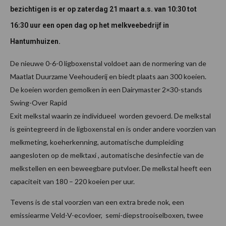
bezichtigen is er op zaterdag 21 maart a.s. van 10:30 tot
16:30 uur een open dag op het melkveebedrijf in
Hantumhuizen.
De nieuwe 0-6-0 ligboxenstal voldoet aan de normering van de
Maatlat Duurzame Veehouderij en biedt plaats aan 300 koeien.
De koeien worden gemolken in een Dairymaster 2×30-stands
Swing-Over Rapid
Exit melkstal waarin ze individueel worden gevoerd. De melkstal
is geïntegreerd in de ligboxenstal en is onder andere voorzien van
melkmeting, koeherkenning, automatische dumpleiding
aangesloten op de melktaxi , automatische desinfectie van de
melkstellen en een beweegbare putvloer. De melkstal heeft een
capaciteit van 180 – 220 koeien per uur.
Tevens is de stal voorzien van een extra brede nok, een
emissiearme Veld-V-ecovloer, semi-diepstrooiselboxen, twee