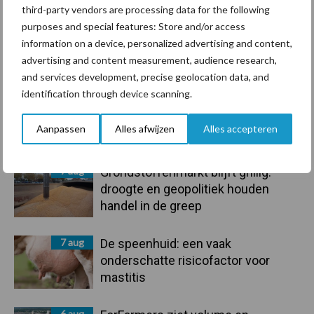
third-party vendors are processing data for the following
purposes and special features: Store and/or access
information on a device, personalized advertising and content,
advertising and content measurement, audience research,
Toon meer
and services development, precise geolocation data, and
identification through device scanning.
Primaire
Aanpassen
Alles afwijzen
Alles accepteren
Recent nieuws
Partner nieuws
Sidebar
7 aug
Grondstoffenmarkt blijft grillig:
droogte en geopolitiek houden
handel in de greep
7 aug
De speenhuid: een vaak
onderschatte risicofactor voor
mastitis
6 aug