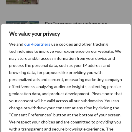
ForFarmers ziet volume en
marktaandeel groeien in
We value your privacy
krimpende Nederlandse
markt
We and
our 4 partners
use cookies and other tracking
technologies to improve your experience on our website. We
may store and/or access information from your device and
process the personal data, such as your IP address and
Themapagina's
browsing data, for purposes like providing you with
personalized ads and content, measuring marketing campaign
Diergezondheid
Bemesting
Fokkerij
Melkv
effectiveness, analyzing audience insights, collecting precise
geolocation data, and product development. Please note that
your consent will be valid across all our subdomains. You can
change or withdraw your consent at any time by clicking the
“Consent Preferences” button at the bottom of your screen.
Mastitis
Hittestress
We respect your choices and are committed to providing you
with a transparent and secure browsing experience. The