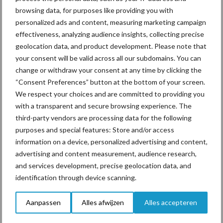
kilogram melk
browsing data, for purposes like providing you with
personalized ads and content, measuring marketing campaign
effectiveness, analyzing audience insights, collecting precise
geolocation data, and product development. Please note that
Pöttinger introduceert
compacte dubbelrotor-
your consent will be valid across all our subdomains. You can
zwadhark in de hef
change or withdraw your consent at any time by clicking the
“Consent Preferences” button at the bottom of your screen.
We respect your choices and are committed to providing you
with a transparent and secure browsing experience. The
third-party vendors are processing data for the following
Themapagina's
purposes and special features: Store and/or access
information on a device, personalized advertising and content,
Diergezondheid
Bemesting
Fokkerij
Melkv
advertising and content measurement, audience research,
and services development, precise geolocation data, and
identification through device scanning.
Aanpassen
Alles afwijzen
Alles accepteren
Ligbox &
Bedrijfsnieuws
Voerhekken