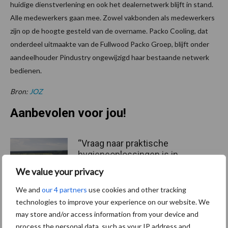
huidige dienstverlening en ook het dealernetwerk blijft in stand.
Alle medewerkers gaan mee. Zowel vakbonden als medewerkers
zijn op de hoogte gesteld van de overname. Packo Cooling, dat
onderdeel uitmaakte van de Fullwood Packo Groep, blijft onder
aandeelhouder Pindustry ongewijzigd haar bestaande netwerk
bedienen.
Bron:
JOZ
Aanbevolen voor jou!
“Vraag naar praktische
hygieneoplossingen is in
Polen groter dan ooit”
We value your privacy
We and
our 4 partners
use cookies and other tracking
technologies to improve your experience on our website. We
Drie Franse bedrijven over
may store and/or access information from your device and
de grens van 14.000
process the personal data, such as your IP address and