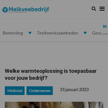
Spring
Door
Spring
Spring
naar
naar
naar
naar
Zoeken...
Zoek
Melkveebedrijf.nl
de
de
de
de
hoofdnavigatie
hoofd
eerste
voettekst
inhoud
sidebar
Bemesting
Teeltwerkzaamheden
Gezond
Welke warmteoplossing is toepasbaar
voor jouw bedrijf?
31 januari 2023
Melkstal
Ondernemen