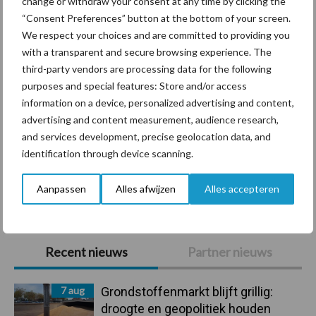
change or withdraw your consent at any time by clicking the
Diergezondheid
Bemesting
Fokkerij
Melkv
“Consent Preferences” button at the bottom of your screen.
We respect your choices and are committed to providing you
with a transparent and secure browsing experience. The
third-party vendors are processing data for the following
Ligbox &
purposes and special features: Store and/or access
Bedrijfsnieuws
information on a device, personalized advertising and content,
Voerhekken
advertising and content measurement, audience research,
and services development, precise geolocation data, and
identification through device scanning.
Toon meer
Aanpassen
Alles afwijzen
Alles accepteren
Primaire
Recent nieuws
Partner nieuws
Sidebar
7 aug
Grondstoffenmarkt blijft grillig:
droogte en geopolitiek houden