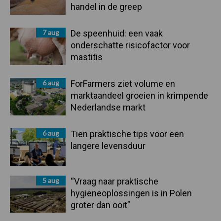
handel in de greep
7 aug
De speenhuid: een vaak
onderschatte risicofactor voor
mastitis
6 aug
ForFarmers ziet volume en
marktaandeel groeien in krimpende
Nederlandse markt
6 aug
Tien praktische tips voor een
langere levensduur
5 aug
“Vraag naar praktische
hygieneoplossingen is in Polen
groter dan ooit”