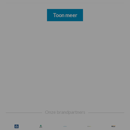
Toon meer
Footer
Onze brandpartners