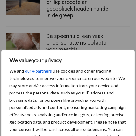
grillig: droogte en
geopolitiek houden handel
in de greep
De speenhuid: een vaak
onderschatte risicofactor
voor mastitis
We value your privacy
We and
our 4 partners
use cookies and other tracking
ForFarmers ziet volume en
technologies to improve your experience on our website. We
marktaandeel groeien in
may store and/or access information from your device and
krimpende Nederlandse
process the personal data, such as your IP address and
markt
browsing data, for purposes like providing you with
personalized ads and content, measuring marketing campaign
effectiveness, analyzing audience insights, collecting precise
geolocation data, and product development. Please note that
Themapagina's
your consent will be valid across all our subdomains. You can