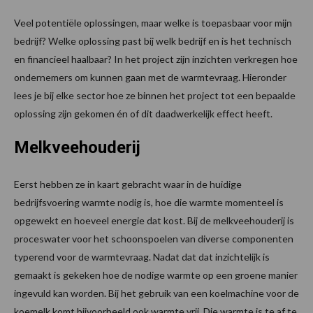
Veel potentiële oplossingen, maar welke is toepasbaar voor mijn
bedrijf? Welke oplossing past bij welk bedrijf en is het technisch
en financieel haalbaar? In het project zijn inzichten verkregen hoe
ondernemers om kunnen gaan met de warmtevraag. Hieronder
lees je bij elke sector hoe ze binnen het project tot een bepaalde
oplossing zijn gekomen én of dit daadwerkelijk effect heeft.
Melkveehouderij
Eerst hebben ze in kaart gebracht waar in de huidige
bedrijfsvoering warmte nodig is, hoe die warmte momenteel is
opgewekt en hoeveel energie dat kost. Bij de melkveehouderij is
proceswater voor het schoonspoelen van diverse componenten
typerend voor de warmtevraag. Nadat dat dat inzichtelijk is
gemaakt is gekeken hoe de nodige warmte op een groene manier
ingevuld kan worden. Bij het gebruik van een koelmachine voor de
koemelk komt bijvoorbeeld ook warmte vrij. Die warmte is te af te