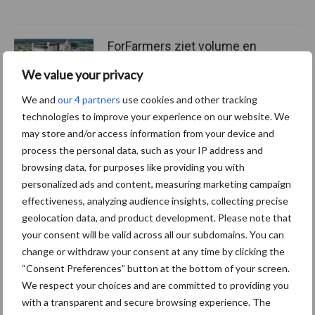
ForFarmers ziet volume en
marktaandeel groeien in
We value your privacy
krimpende Nederlandse
markt
We and
our 4 partners
use cookies and other tracking
technologies to improve your experience on our website. We
may store and/or access information from your device and
process the personal data, such as your IP address and
Themapagina's
browsing data, for purposes like providing you with
personalized ads and content, measuring marketing campaign
Diergezondheid
Bemesting
Fokkerij
Melkv
effectiveness, analyzing audience insights, collecting precise
geolocation data, and product development. Please note that
your consent will be valid across all our subdomains. You can
change or withdraw your consent at any time by clicking the
“Consent Preferences” button at the bottom of your screen.
Mastitis
Hittestress
We respect your choices and are committed to providing you
with a transparent and secure browsing experience. The