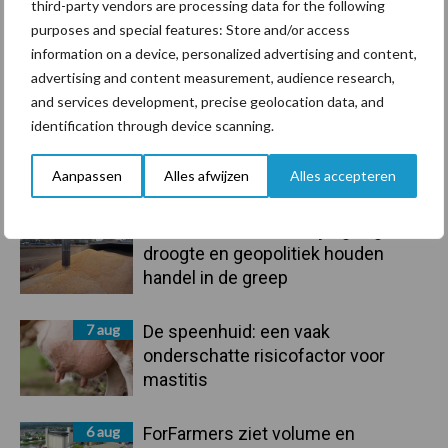
third-party vendors are processing data for the following
purposes and special features: Store and/or access
information on a device, personalized advertising and content,
Toon meer
advertising and content measurement, audience research,
and services development, precise geolocation data, and
identification through device scanning.
Primaire
Recent nieuws
Partner nieuws
Aanpassen
Alles afwijzen
Alles accepteren
Sidebar
7 aug
Grondstoffenmarkt blijft grillig:
droogte en geopolitiek houden
handel in de greep
7 aug
De speenhuid: een vaak
onderschatte risicofactor voor
mastitis
6 aug
ForFarmers ziet volume en