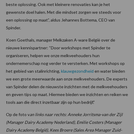
beste oplossing. Ook met kleinere renovaties kan je het
gewenste doel halen. Met die mindset zorgen we steeds voor
een oplossing op maat”, aldus Jehannes Bottema, CEO van
Spinder.
Koen Goethals, manager Melkzaken A-ware België over de
nieuwe kennispartner: “Door workshops met Spinder te
organiseren, helpen we onze melkveehouders hun
ondernemerschap nog verder te versterken. Met workshops op
het gebied van stalinrichting,
klauwgezondheid
en water bieden
we een grote meerwaarde aan onze melkveehouders. De experts
van Spinder delen de nieuwste inzichten met de melkveehouders
en geven tips op maat. Hiermee bieden we inzichten en reiken we
tools aan die direct inzetbaar zijn op hun bedrijf.”
Op de foto v
an links naar rechts: Anneke Jorritsma-van der Zijl
(Manager Dairy Academy Nederland), Emilie Costers (Manager
Dairy Academy België), Kees Broere (Sales Area Manager Zuid-