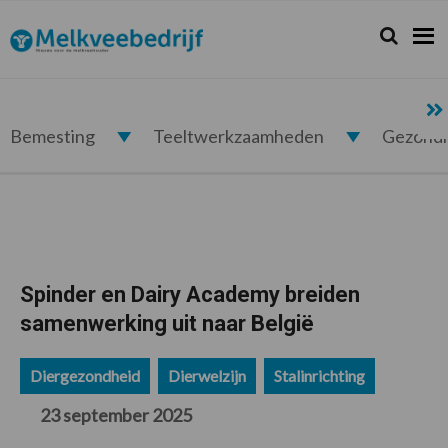
Spring
Door
Spring
Spring
naar
naar
naar
naar
Zoeken...
Zoek
Melkveebedrijf.nl
de
de
de
de
hoofdnavigatie
hoofd
eerste
voettekst
inhoud
sidebar
Bemesting
Teeltwerkzaamheden
Gezond
Spinder en Dairy Academy breiden
samenwerking uit naar België
Diergezondheid
Dierwelzijn
Stalinrichting
23 september 2025