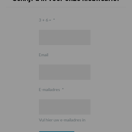
3 + 6 =
*
Email
E-mailadres
*
Vul hier uw e-mailadres in