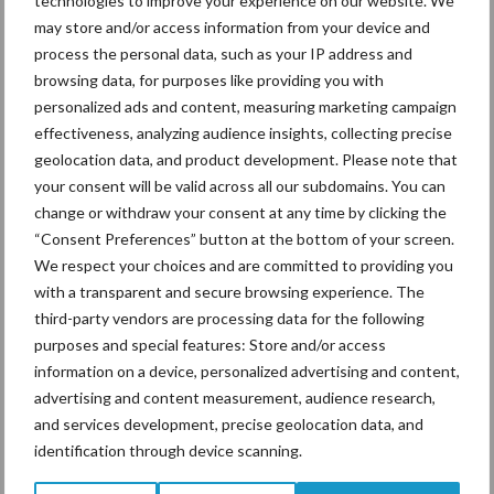
technologies to improve your experience on our website. We
LED-verlichting maakt het verschil
may store and/or access information from your device and
process the personal data, such as your IP address and
browsing data, for purposes like providing you with
De melkveestal van Feitsma wordt sinds twee jaar verlicht door
personalized ads and content, measuring marketing campaign
LED-verlichting van Agrilight geïnstalleerd door DSD. Daarvoor
effectiveness, analyzing audience insights, collecting precise
was de stal voorzien van natriumlampen. “Deze waren technisch
geolocation data, and product development. Please note that
afgeschreven. Ik zou natuurlijk nieuwe natriumlampen kunnen
your consent will be valid across all our subdomains. You can
laten installeren, maar op LED-verlichting kon je toen nog EIA-
change or withdraw your consent at any time by clicking the
investeringsaftrek krijgen. Bovendien was destijds de stroomprijs
“Consent Preferences” button at the bottom of your screen.
hoog en dan ga je een beetje rekenen en dan was LED-verlichting
We respect your choices and are committed to providing you
al snel heel aantrekkelijk. Met de energieprijzen van toen zou ik ze
with a transparent and secure browsing experience. The
third-party vendors are processing data for the following
in 1,5 jaar hebben terugverdiend. Inmiddels is de prijs voor
purposes and special features: Store and/or access
energie natuurlijk flink gedaald, maar het blijft een goede
information on a device, personalized advertising and content,
investering. Het werkt ook mooi. Het licht gaat automatisch
advertising and content measurement, audience research,
langzaam aan en langzaam weer uit. Je hebt ook meer aan het
and services development, precise geolocation data, and
licht. Anders dan bij natriumverlichting is het licht gericht op de
identification through device scanning.
vloer, daar waar (je) het licht moet zijn.”