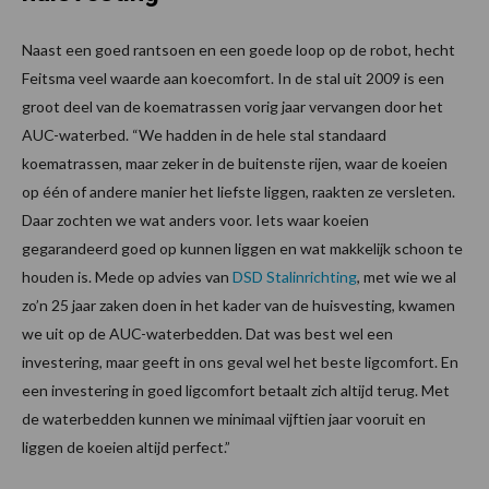
Naast een goed rantsoen en een goede loop op de robot, hecht
Feitsma veel waarde aan koecomfort. In de stal uit 2009 is een
groot deel van de koematrassen vorig jaar vervangen door het
AUC-waterbed. “We hadden in de hele stal standaard
koematrassen, maar zeker in de buitenste rijen, waar de koeien
op één of andere manier het liefste liggen, raakten ze versleten.
Daar zochten we wat anders voor. Iets waar koeien
gegarandeerd goed op kunnen liggen en wat makkelijk schoon te
houden is. Mede op advies van
DSD Stalinrichting
, met wie we al
zo’n 25 jaar zaken doen in het kader van de huisvesting, kwamen
we uit op de AUC-waterbedden. Dat was best wel een
investering, maar geeft in ons geval wel het beste ligcomfort. En
een investering in goed ligcomfort betaalt zich altijd terug. Met
de waterbedden kunnen we minimaal vijftien jaar vooruit en
liggen de koeien altijd perfect.”