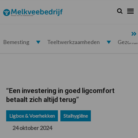
Spring
Door
Spring
Spring
naar
naar
naar
naar
Zoeken...
Zoek
Melkveebedrijf.nl
de
de
de
de
hoofdnavigatie
hoofd
eerste
voettekst
inhoud
sidebar
Bemesting
Teeltwerkzaamheden
Gezond
“Een investering in goed ligcomfort
betaalt zich altijd terug”
Ligbox & Voerhekken
Stalhygiëne
24 oktober 2024