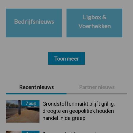
Ligbox &
Bedrijfsnieuws
Voerhekken
Toon meer
Primaire
Recent nieuws
Partner nieuws
Sidebar
7 aug
Grondstoffenmarkt blijft grillig:
droogte en geopolitiek houden
handel in de greep