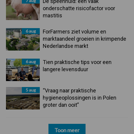
7 aug
De speenhuid: een vaak
onderschatte risicofactor voor
mastitis
6 aug
ForFarmers ziet volume en
marktaandeel groeien in krimpende
Nederlandse markt
6 aug
Tien praktische tips voor een
langere levensduur
5 aug
“Vraag naar praktische
hygieneoplossingen is in Polen
groter dan ooit”
Toon meer