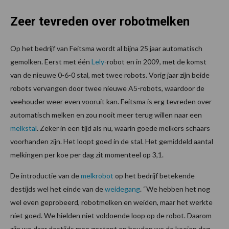
Zeer tevreden over robotmelken
Op het bedrijf van Feitsma wordt al bijna 25 jaar automatisch
gemolken. Eerst met één
Lely
-robot en in 2009, met de komst
van de nieuwe 0-6-0 stal, met twee robots. Vorig jaar zijn beide
robots vervangen door twee nieuwe A5-robots, waardoor de
veehouder weer even vooruit kan. Feitsma is erg tevreden over
automatisch melken en zou nooit meer terug willen naar een
melkstal
. Zeker in een tijd als nu, waarin goede melkers schaars
voorhanden zijn. Het loopt goed in de stal. Het gemiddeld aantal
melkingen per koe per dag zit momenteel op 3,1.
De introductie van de
melkrobot
op het bedrijf betekende
destijds wel het einde van de
weidegang
. “We hebben het nog
wel even geprobeerd, robotmelken en weiden, maar het werkte
niet goed. We hielden niet voldoende loop op de robot. Daarom
zijn we daar destijds mee gestopt en houden we de koeien dag