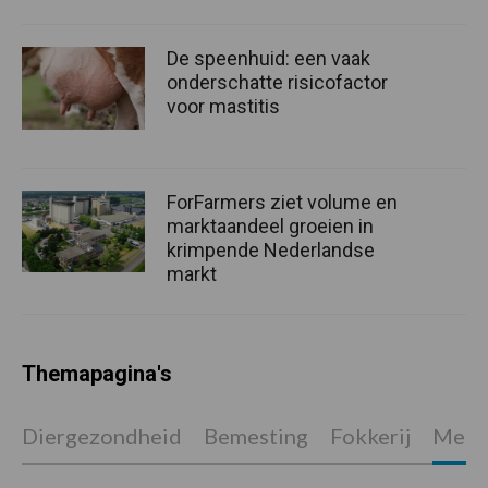
De speenhuid: een vaak
onderschatte risicofactor
voor mastitis
ForFarmers ziet volume en
marktaandeel groeien in
krimpende Nederlandse
markt
Themapagina's
Diergezondheid
Bemesting
Fokkerij
Melkv