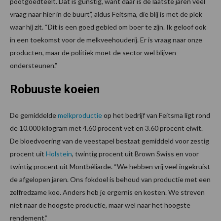
pootgoedteelt. Dat is gunstig, want daar is de laatste jaren veel
vraag naar hier in de buurt”, aldus Feitsma, die blij is met de plek
waar hij zit. “Dit is een goed gebied om boer te zijn. Ik geloof ook
in een toekomst voor de melkveehouderij. Er is vraag naar onze
producten, maar de politiek moet de sector wel blijven
ondersteunen.”
Robuuste koeien
De gemiddelde
melkproductie
op het bedrijf van Feitsma ligt rond
de 10.000 kilogram met 4.60 procent vet en 3.60 procent eiwit.
De bloedvoering van de veestapel bestaat gemiddeld voor zestig
procent uit
Holstein
, twintig procent uit Brown Swiss en voor
twintig procent uit Montbéliarde. “We hebben vrij veel ingekruist
de afgelopen jaren. Ons fokdoel is behoud van productie met een
zelfredzame koe. Anders heb je ergernis en kosten. We streven
niet naar de hoogste productie, maar wel naar het hoogste
rendement.”