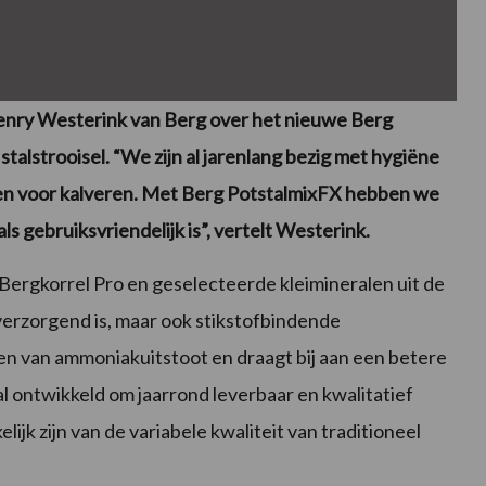
nry Westerink van Berg over het nieuwe Berg
talstrooisel. “We zijn al jarenlang bezig met hygiëne
okken voor kalveren. Met Berg PotstalmixFX hebben we
s gebruiksvriendelijk is”, vertelt Westerink.
ergkorrel Pro en geselecteerde kleimineralen uit de
n verzorgend is, maar ook stikstofbindende
ken van ammoniakuitstoot en draagt bij aan een betere
aal ontwikkeld om jaarrond leverbaar en kwalitatief
lijk zijn van de variabele kwaliteit van traditioneel