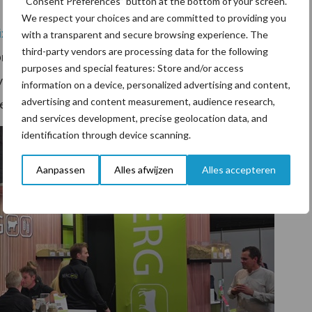
“Consent Preferences” button at the bottom of your screen.
We respect your choices and are committed to providing you
ixFX
ook bij aan een betere luchtkwaliteit, wat van
with a transparent and secure browsing experience. The
third-party vendors are processing data for the following
bruik van dit product zien we een duidelijke
purposes and special features: Store and/or access
an de dieren. Dat vertaalt zich ook in minder stress en
information on a device, personalized advertising and content,
advertising and content measurement, audience research,
emen”, aldus Westerink.
and services development, precise geolocation data, and
identification through device scanning.
Aanpassen
Alles afwijzen
Alles accepteren