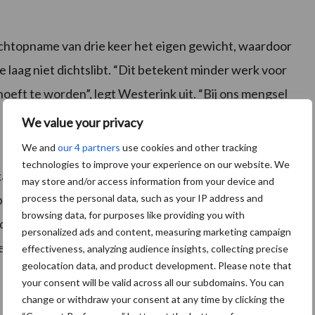
chtopname van drie keer het eigen gewicht, waardoor
ste laag niet dichtslibt. “Dit betekent minder werk voor
oeft te worden”, legt Westerink uit. “Bij ons mengsel
n hebben, wat bijdraagt aan hun welzijn en
We value your privacy
We and
our 4 partners
use cookies and other tracking
technologies to improve your experience on our website. We
kalfstallen, kalverhuisvesting, vrije loopstallen en
may store and/or access information from your device and
process the personal data, such as your IP address and
oplossing voor zowel melkveehouders als
browsing data, for purposes like providing you with
 dat het antibacteriële eigenschappen ondersteunt en
personalized ads and content, measuring marketing campaign
 stalomgeving gezonder blijft voor jongvee en
effectiveness, analyzing audience insights, collecting precise
geolocation data, and product development. Please note that
your consent will be valid across all our subdomains. You can
change or withdraw your consent at any time by clicking the