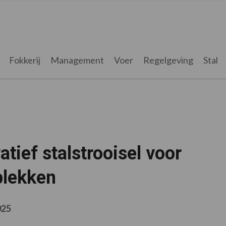
Fokkerij
Management
Voer
Regelgeving
Stal
tief stalstrooisel voor
plekken
025