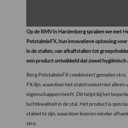
Op de RMV in Hardenberg spraken we met He
PotstalmixFX, hun innovatieve oplossing voor s
in de stallen, van afkalfstallen tot groepsh
een product ontwikkeld dat zowel hygiënisch al
Berg PotstalmixFX combineert gemalen stro, B
FX-lijn, waardoor het stalstrooisel niet allee
eigenschappen heeft. Dit helpt bij het beper
luchtkwaliteit in de stal. Het product is speci
stabiel te zijn, waardoor boeren minder afhanke
stro.