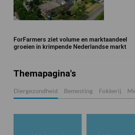
ForFarmers ziet volume en marktaandeel
groeien in krimpende Nederlandse markt
Themapagina's
Diergezondheid
Bemesting
Fokkerij
Me