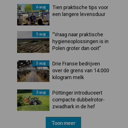
6 aug
Tien praktische tips voor
een langere levensduur
5 aug
“Vraag naar praktische
hygieneoplossingen is in
Polen groter dan ooit”
5 aug
Drie Franse bedrijven
over de grens van 14.000
kilogram melk
3 aug
Pöttinger introduceert
compacte dubbelrotor-
zwadhark in de hef
Toon meer