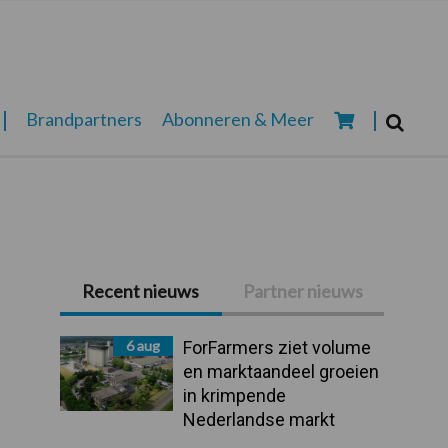
Zoeken...
Brandpartners
Abonneren & Meer
Zoek
Recent nieuws
Partner nieuws
Primaire
Sidebar
6 aug
ForFarmers ziet volume
en marktaandeel groeien
in krimpende
Nederlandse markt