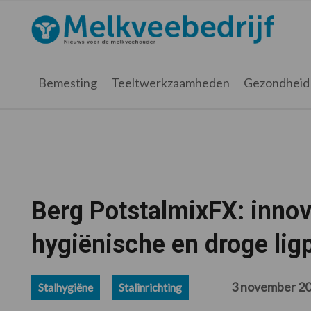
Spring
Door
Spring
Spring
naar
naar
naar
naar
Melkveebedrijf.nl
de
de
de
de
hoofdnavigatie
hoofd
eerste
voettekst
inhoud
sidebar
Bemesting
Teeltwerkzaamheden
Gezondheid
Berg PotstalmixFX: innova
hygiënische en droge lig
3 november 2
Stalhygiëne
Stalinrichting