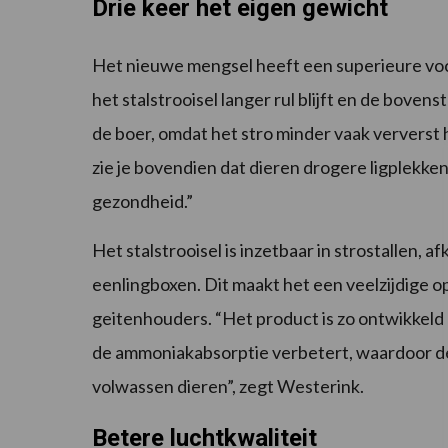
Drie keer het eigen gewicht
Het nieuwe mengsel heeft een superieure vo
het stalstrooisel langer rul blijft en de boven
de boer, omdat het stro minder vaak ververst h
zie je bovendien dat dieren drogere ligplekke
gezondheid.”
Het stalstrooisel is inzetbaar in strostallen, af
eenlingboxen. Dit maakt het een veelzijdige 
geitenhouders. “Het product is zo ontwikkeld
de ammoniakabsorptie verbetert, waardoor de
volwassen dieren”, zegt Westerink.
Betere luchtkwaliteit