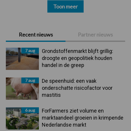
Toon meer
Primaire
Recent nieuws
Partner nieuws
Sidebar
7 aug
Grondstoffenmarkt blijft grillig:
droogte en geopolitiek houden
handel in de greep
7 aug
De speenhuid: een vaak
onderschatte risicofactor voor
mastitis
6 aug
ForFarmers ziet volume en
marktaandeel groeien in krimpende
Nederlandse markt