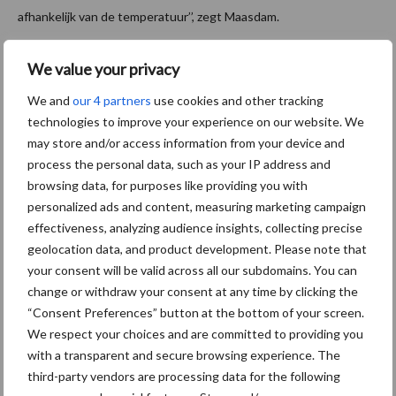
afhankelijk van de temperatuur’’, zegt Maasdam.
Het biofilter ligt nu nog maar op één bedrijf. De komende tijd
We value your privacy
zullen meer proeflocaties worden ingericht bij verschillende type
mestopslagen en bedrijven. “Hierdoor krijgen we meer inzicht in
We and
our 4 partners
use cookies and other tracking
technologies to improve your experience on our website. We
het systeem onder verschillende omstandigheden’’, voegt hij
may store and/or access information from your device and
eraan toe.
process the personal data, such as your IP address and
Aandacht voor omgeving
browsing data, for purposes like providing you with
personalized ads and content, measuring marketing campaign
effectiveness, analyzing audience insights, collecting precise
Naast de technische aspecten en werking van het systeem blijft
geolocation data, and product development. Please note that
er nog een belangrijke vraag over: wat voor effect heeft een
your consent will be valid across all our subdomains. You can
biofilter op de omgeving? “Ook dit onderwerp nemen we mee in
change or withdraw your consent at any time by clicking the
het onderzoek. Dit geldt vooral voor ondergrondse biofilters.
“Consent Preferences” button at the bottom of your screen.
Rondom deze biofilters houden we de bodem- en waterkwaliteit
We respect your choices and are committed to providing you
nauwlettend in de gaten. We praten met omgevingsdiensten en
with a transparent and secure browsing experience. The
kijken we in hoeverre er vergunningen nodig zijn voor een
third-party vendors are processing data for the following
biofilter’, zegt Maasdam. ‘’Na afloop van dit onderzoek hopen we