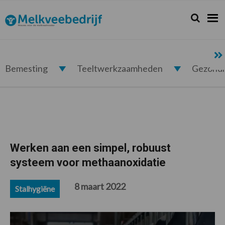
Spring
Door
Spring
Spring
naar
naar
naar
naar
Zoeken...
Zoek
Melkveebedrijf.nl
de
de
de
de
hoofdnavigatie
hoofd
eerste
voettekst
inhoud
sidebar
Bemesting
Teeltwerkzaamheden
Gezond
Werken aan een simpel, robuust
systeem voor methaanoxidatie
8 maart 2022
Stalhygiëne