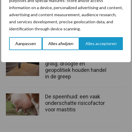
purposes and special features: Store and/or access
een kant-en-klare techniek te kunnen opleveren die simpel toe
information on a device, personalized advertising and content,
advertising and content measurement, audience research,
te passen is in de praktijk’’, voegt hij er tot slot aan toe.
and services development, precise geolocation data, and
Bron:
Verantwoorde Veehouderij
identification through device scanning.
Aanbevolen voor jou!
Aanpassen
Alles afwijzen
Alles accepteren
Grondstoffenmarkt blijft
grillig: droogte en
geopolitiek houden handel
in de greep
De speenhuid: een vaak
onderschatte risicofactor
voor mastitis