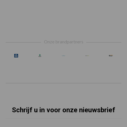
Footer
Onze brandpartners
Schrijf u in voor onze nieuwsbrief