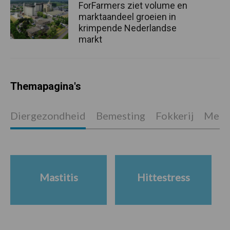
ForFarmers ziet volume en
marktaandeel groeien in
krimpende Nederlandse
markt
Themapagina's
Diergezondheid
Bemesting
Fokkerij
Melkv
Mastitis
Hittestress