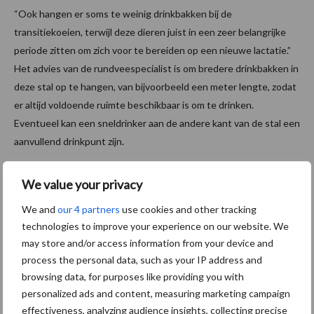
“Ook hangen er soms te weinig drinkbakken bij de
transitiekoeien, terwijl deze dieren juist in een zeer belangrijke
periode zitten om zich voor te bereiden op een nieuwe lactatie.”
Het advies van de rundveespecialist is om bredere drinkbakken in
deze stal op te hangen, van bijvoorbeeld een meter lengte, zodat
er altijd voldoende ruimte beschikbaar is om te drinken.
Eventueel kan een sneldrinker aan de andere kant van de stal een
aanvullend drinkpunt zijn.
Het beste drinkwater
We value your privacy
We and
our 4 partners
use cookies and other tracking
Bedrijven kunnen kiezen voor oppervlaktewater, bronwater of
technologies to improve your experience on our website. We
leidingwater als drinkwater voor koeien. Het verschilt per bedrijf
may store and/or access information from your device and
wat het beste aansluit en praktisch haalbaar is. Volgens Bakker is
process the personal data, such as your IP address and
leidingwater de veiligste en schoonste keuze. “Bronwater bevat
browsing data, for purposes like providing you with
op veel plekke hoge ijzergehaltes, waardoor ziekteverwekkers,
personalized ads and content, measuring marketing campaign
zoals Salmonella, zich makkelijker kunnen vestigen in
effectiveness, analyzing audience insights, collecting precise