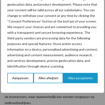
waterleidingen. Met leidingwater kies je voor zekerheid.”
geolocation data, and product development. Please note that
your consent will be valid across all our subdomains. You can
“Water is niet zo duur, dus ik zou hier niet op besparen. Het zijn
change or withdraw your consent at any time by clicking the
vaak kleine dingen die je kunt doen om de kwaliteit van
“Consent Preferences” button at the bottom of your screen.
drinkwater te optimaliseren. Haal eens een leiding open en kijk
We respect your choices and are committed to providing you
erin. Neem je stal onder de loep. Hangen de juiste drinkbakken op
with a transparent and secure browsing experience. The
de juiste plek? En zijn er geen dode punten, waar het water stil
third-party vendors are processing data for the following
blijft staan? Uiteindelijk kunnen deze kleine aanpassingen veel
purposes and special features: Store and/or access
doen voor de productie en gezondheid van je koeien.”
information on a device, personalized advertising and content,
advertising and content measurement, audience research,
Over BTN de Haas
and services development, precise geolocation data, and
identification through device scanning.
BTN de Haas
is een groothandel die verschillende producten
Aanpassen
Alles afwijzen
Alles accepteren
voor op agrarische bedrijven verkoopt, van machineonderdelen
en werkkleding tot staltoebehoren en afrastering. Kennis delen
is één van de taken van het bedrijf, zodat dit niet blijft hangen bij
de leveranciers, maar daadwerkelijk kan worden toegepast op
melkveebedrijven.