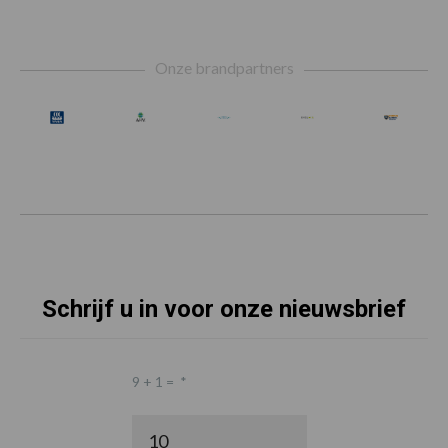
Footer
Onze brandpartners
Schrijf u in voor onze nieuwsbrief
9 + 1 =
*