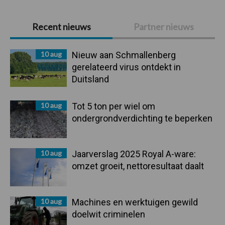
Primaire
Recent nieuws
Partner nieuws
Sidebar
10 aug
Nieuw aan Schmallenberg
gerelateerd virus ontdekt in
Duitsland
10 aug
Tot 5 ton per wiel om
ondergrondverdichting te beperken
10 aug
Jaarverslag 2025 Royal A-ware:
omzet groeit, nettoresultaat daalt
10 aug
Machines en werktuigen gewild
doelwit criminelen