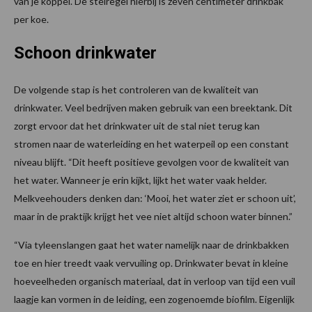
van je koppel. De stelregel hierbij is zeven centimeter drinkbak
per koe.
Schoon drinkwater
De volgende stap is het controleren van de kwaliteit van
drinkwater. Veel bedrijven maken gebruik van een breektank. Dit
zorgt ervoor dat het drinkwater uit de stal niet terug kan
stromen naar de waterleiding en het waterpeil op een constant
niveau blijft. “Dit heeft positieve gevolgen voor de kwaliteit van
het water. Wanneer je erin kijkt, lijkt het water vaak helder.
Melkveehouders denken dan: ‘Mooi, het water ziet er schoon uit’,
maar in de praktijk krijgt het vee niet altijd schoon water binnen.”
“Via tyleenslangen gaat het water namelijk naar de drinkbakken
toe en hier treedt vaak vervuiling op. Drinkwater bevat in kleine
hoeveelheden organisch materiaal, dat in verloop van tijd een vuil
laagje kan vormen in de leiding, een zogenoemde biofilm. Eigenlijk