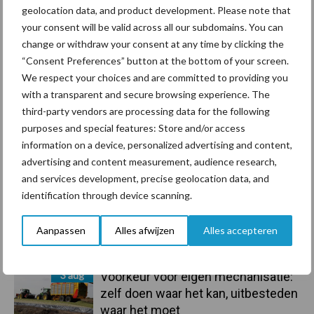
geolocation data, and product development. Please note that
Primaire
your consent will be valid across all our subdomains. You can
Recent nieuws
Partner nieuws
change or withdraw your consent at any time by clicking the
Sidebar
“Consent Preferences” button at the bottom of your screen.
5 aug
“Vraag naar praktische
We respect your choices and are committed to providing you
hygieneoplossingen is in Polen
with a transparent and secure browsing experience. The
groter dan ooit”
third-party vendors are processing data for the following
purposes and special features: Store and/or access
5 aug
Drie Franse bedrijven over de grens
information on a device, personalized advertising and content,
van 14.000 kilogram melk
advertising and content measurement, audience research,
and services development, precise geolocation data, and
identification through device scanning.
3 aug
Pöttinger introduceert compacte
dubbelrotor-zwadhark in de hef
Aanpassen
Alles afwijzen
Alles accepteren
3 aug
Voorkeur voor eigen mechanisatie:
zelf doen waar het kan, uitbesteden
waar het moet