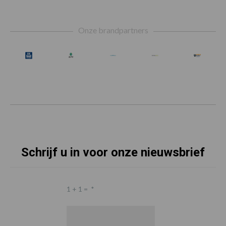
Footer
Onze brandpartners
Schrijf u in voor onze nieuwsbrief
1 + 1 =
*