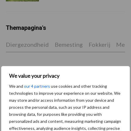
Themapagina's
Diergezondheid
Bemesting
Fokkerij
Melkv
We value your privacy
Beregening
Bijproducten
We and
our 4 partners
use cookies and other tracking
technologies to improve your experience on our website. We
may store and/or access information from your device and
process the personal data, such as your IP address and
browsing data, for purposes like providing you with
Toon meer
personalized ads and content, measuring marketing campaign
effectiveness, analyzing audience insights, collecting precise