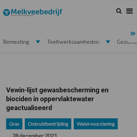
Spring
Door
Spring
Spring
naar
naar
naar
naar
Zoeken...
Zoek
Melkveebedrijf.nl
de
de
de
de
hoofdnavigatie
hoofd
eerste
voettekst
inhoud
sidebar
Bemesting
Teeltwerkzaamheden
Gezond
Vewin-lijst gewasbescherming en
biociden in oppervlaktewater
geactualiseerd
Gras
Onkruidbestrijding
Watervoorziening
28 december 2021