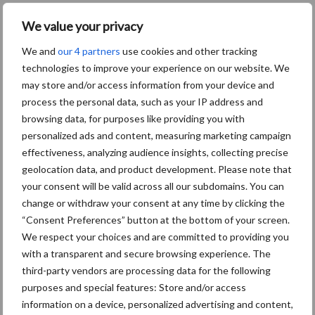
We value your privacy
We and
our 4 partners
use cookies and other tracking
Themapagina's
technologies to improve your experience on our website. We
may store and/or access information from your device and
Diergezondheid
Bemesting
Fokkerij
Melkv
process the personal data, such as your IP address and
browsing data, for purposes like providing you with
personalized ads and content, measuring marketing campaign
effectiveness, analyzing audience insights, collecting precise
geolocation data, and product development. Please note that
Beregening
Bijproducten
your consent will be valid across all our subdomains. You can
change or withdraw your consent at any time by clicking the
“Consent Preferences” button at the bottom of your screen.
We respect your choices and are committed to providing you
with a transparent and secure browsing experience. The
third-party vendors are processing data for the following
Toon meer
purposes and special features: Store and/or access
information on a device, personalized advertising and content,