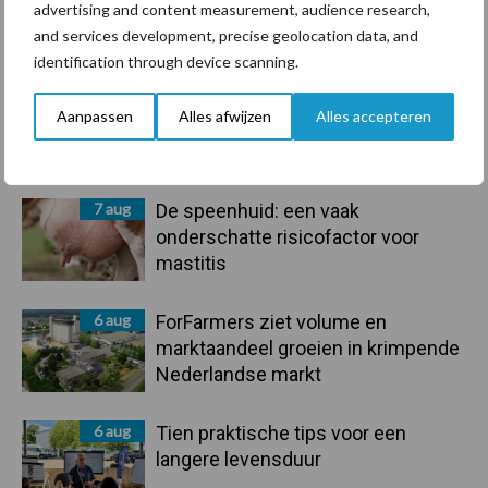
advertising and content measurement, audience research,
Primaire
and services development, precise geolocation data, and
Recent nieuws
Partner nieuws
identification through device scanning.
Sidebar
7 aug
Grondstoffenmarkt blijft grillig:
Aanpassen
Alles afwijzen
Alles accepteren
droogte en geopolitiek houden
handel in de greep
7 aug
De speenhuid: een vaak
onderschatte risicofactor voor
mastitis
6 aug
ForFarmers ziet volume en
marktaandeel groeien in krimpende
Nederlandse markt
6 aug
Tien praktische tips voor een
langere levensduur