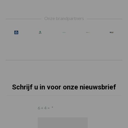
Footer
Onze brandpartners
Schrijf u in voor onze nieuwsbrief
6 + 4 =
*