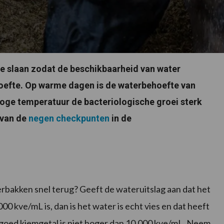
te slaan zodat de beschikbaarheid van water
ehoefte. Op warme dagen is de waterbehoefte van
hoge temperatuur de bacteriologische groei sterk
 van de
negen checkpunten
in de
rbakken snel terug? Geeft de wateruitslag aan dat het
00 kve/mL is, dan is het water is echt vies en dat heeft
goed kiemgetal is niet hoger dan 10.000 kve/mL. Neem