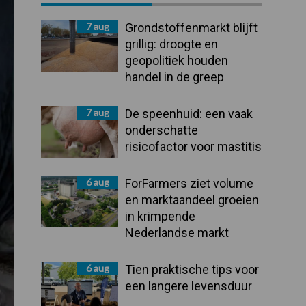
Sidebar
7 aug
Grondstoffenmarkt blijft
grillig: droogte en
geopolitiek houden
handel in de greep
7 aug
De speenhuid: een vaak
onderschatte
risicofactor voor mastitis
6 aug
ForFarmers ziet volume
en marktaandeel groeien
in krimpende
Nederlandse markt
6 aug
Tien praktische tips voor
een langere levensduur