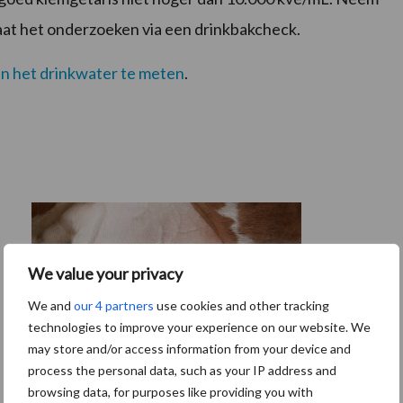
aat het onderzoeken via een drinkbakcheck.
an het drinkwater te meten
.
We value your privacy
We and
our 4 partners
use cookies and other tracking
technologies to improve your experience on our website. We
may store and/or access information from your device and
process the personal data, such as your IP address and
browsing data, for purposes like providing you with