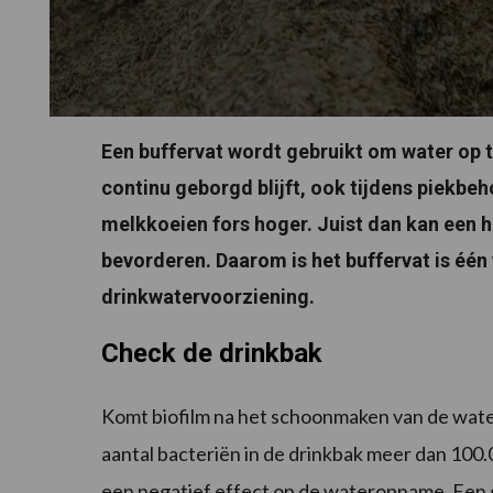
Een buffervat wordt gebruikt om water op 
continu geborgd blijft, ook tijdens piekb
melkkoeien fors hoger. Juist dan kan een 
bevorderen. Daarom is het buffervat is één
drinkwatervoorziening.
Check de drinkbak
Komt biofilm na het schoonmaken van de wate
aantal bacteriën in de drinkbak meer dan 100.0
een negatief effect op de wateropname. Een 