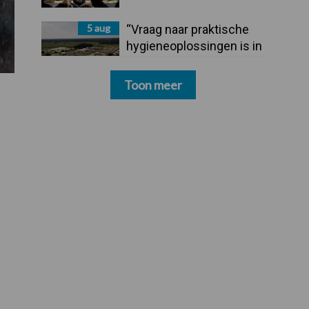
5 aug
“Vraag naar praktische
hygieneoplossingen is in
Polen groter dan ooit”
Toon meer