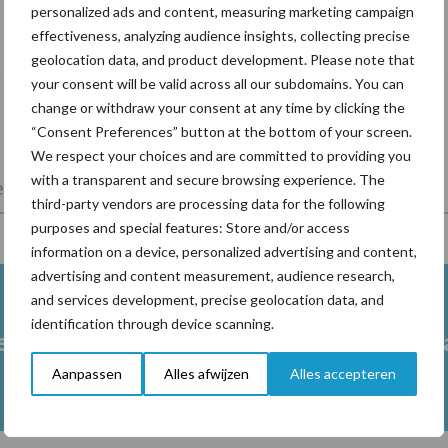
personalized ads and content, measuring marketing campaign
De speenhuid: een vaak onderschatte
effectiveness, analyzing audience insights, collecting precise
risicofactor voor mastitis
geolocation data, and product development. Please note that
your consent will be valid across all our subdomains. You can
change or withdraw your consent at any time by clicking the
“Consent Preferences” button at the bottom of your screen.
We respect your choices and are committed to providing you
with a transparent and secure browsing experience. The
lkveebedrijf
Veevoer
Wet en regelgeving
third-party vendors are processing data for the following
purposes and special features: Store and/or access
information on a device, personalized advertising and content,
advertising and content measurement, audience research,
and services development, precise geolocation data, and
identification through device scanning.
en
Drinkwater melkvee
Grasl
Aanpassen
Alles afwijzen
Alles accepteren