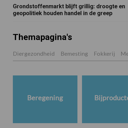
Grondstoffenmarkt blijft grillig: droogte en
geopolitiek houden handel in de greep
Themapagina's
Diergezondheid
Bemesting
Fokkerij
Me
Beregening
Bijproduct