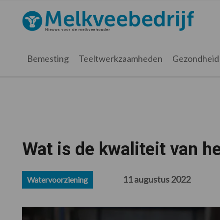
Spring
Door
Spring
Spring
naar
naar
naar
naar
Melkveebedrijf.nl
de
de
de
de
hoofdnavigatie
hoofd
eerste
voettekst
inhoud
sidebar
Bemesting
Teeltwerkzaamheden
Gezondheid
Wat is de kwaliteit van he
11 augustus 2022
Watervoorziening