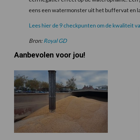
eens een watermonster uit het buffervat en l
Lees hier de 9 checkpunten om de kwaliteit v
Bron:
Royal GD
Aanbevolen voor jou!