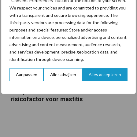
“Consent Preferences” button at the bottom of your screen.
We respect your choices and are committed to providing you
with a transparent and secure browsing experience. The
third-party vendors are processing data for the following
purposes and special features: Store and/or access
information on a device, personalized advertising and content,
advertising and content measurement, audience research,
and services development, precise geolocation data, and
identification through device scanning.
Aanpassen
Alles afwijzen
Alles accepteren
De speenhuid: een vaak onderschatte
risicofactor voor mastitis