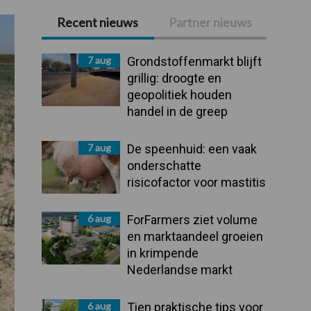
Recent nieuws
Partner nieuws
Primaire
Sidebar
7 aug
Grondstoffenmarkt blijft
grillig: droogte en
geopolitiek houden
handel in de greep
7 aug
De speenhuid: een vaak
onderschatte
risicofactor voor mastitis
6 aug
ForFarmers ziet volume
en marktaandeel groeien
in krimpende
Nederlandse markt
6 aug
Tien praktische tips voor