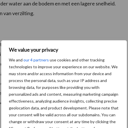
der water aan de bodem en met een lagere snelheid.
 van verzilting.
terbesparende technieken onder agrariërs. De broers
We value your privacy
pine – zijn blij met het irrigatiesysteem dat als
We and
our 4 partners
use cookies and other tracking
gelegd: ‘In de afgelopen droge weken bleef de
technologies to improve your experience on our website. We
 andere percelen in Zeeland staan de uien er nu goed
may store and/or access information from your device and
process the personal data, such as your IP address and
 helpt bij het overbruggen van droge perioden en het
browsing data, for purposes like providing you with
m trekt veel bekijks van collega’s uit de wijde
personalized ads and content, measuring marketing campaign
effectiveness, analyzing audience insights, collecting precise
ers met het systeem aan de slag te gaan.
geolocation data, and product development. Please note that
your consent will be valid across all our subdomains. You can
change or withdraw your consent at any time by clicking the