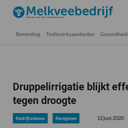
Spring
Door
Spring
Spring
naar
naar
naar
naar
Melkveebedrijf.nl
de
de
de
de
hoofdnavigatie
hoofd
eerste
voettekst
inhoud
sidebar
Bemesting
Teeltwerkzaamheden
Gezondheid
Druppelirrigatie blijkt ef
tegen droogte
12 juni 2020
Bedrijfsnieuws
Beregenen