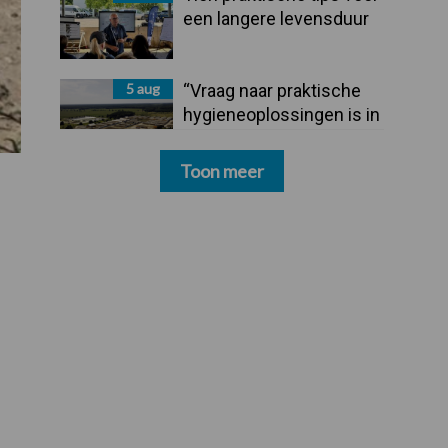
een langere levensduur
5 aug
“Vraag naar praktische
hygieneoplossingen is in
Polen groter dan ooit”
Toon meer