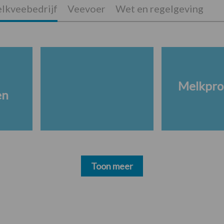
lkveebedrijf
Veevoer
Wet en regelgeving
Melkpro
en
Toon meer