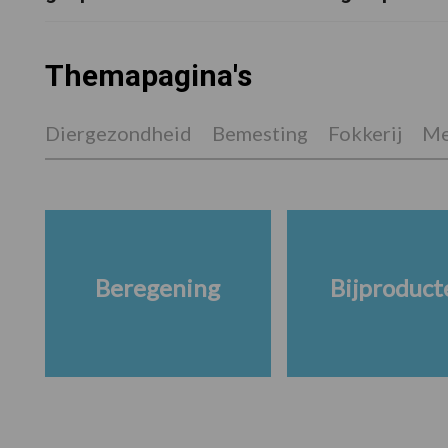
Themapagina's
Diergezondheid
Bemesting
Fokkerij
Me
Beregening
Bijproduct