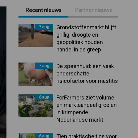
Recent nieuws
Partner nieuws
Primaire
Sidebar
7 aug
Grondstoffenmarkt blijft
grillig: droogte en
geopolitiek houden
handel in de greep
7 aug
De speenhuid: een vaak
onderschatte
risicofactor voor mastitis
6 aug
ForFarmers ziet volume
en marktaandeel groeien
in krimpende
Nederlandse markt
6 aug
Tien praktische tips voor