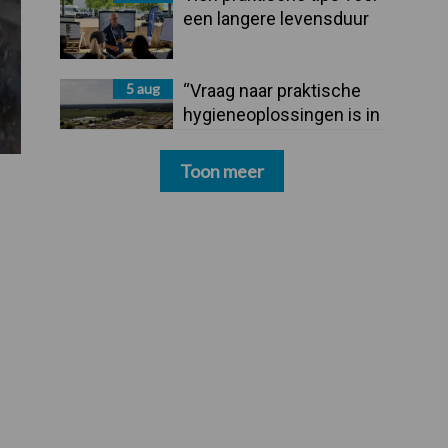
een langere levensduur
5 aug
“Vraag naar praktische
hygieneoplossingen is in
Polen groter dan ooit”
Toon meer