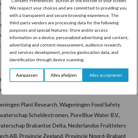
“Consent Preferences” button at the bottom of your screen.
e op moet analyseren”, zegt onderzoeker Bart Letterie
We respect your choices and are committed to providing you
rten microverontreiniging: medicijnresten,
with a transparent and secure browsing experience. The
third-party vendors are processing data for the following
. Dit komt allemaal in het riool. Ze analyseren zo
purposes and special features: Store and/or access
olgende stap is de interpretatie van de data om
information on a device, personalized advertising and content,
n werken om de verontreiniging te verwijderen.”
advertising and content measurement, audience research,
and services development, precise geolocation data, and
identification through device scanning.
Aanpassen
Alles afwijzen
Alles accepteren
en, agrarische belangenorganisaties,
n een bijdrage aan dit onderzoek:
ningen Plant Research, Wageningen Food Safety
, waterschap Scheldestromen, PureBlue Water B.V.,
terschap Brabantse Delta, Nederlandse Fruittelers
ech AB, Provincie Zeeland, Provincie Noord-Brabant