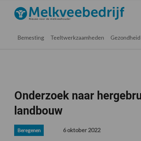
Spring
Door
Spring
Spring
naar
naar
naar
naar
Melkveebedrijf.nl
de
de
de
de
hoofdnavigatie
hoofd
eerste
voettekst
inhoud
sidebar
Bemesting
Teeltwerkzaamheden
Gezondheid
Onderzoek naar hergebru
landbouw
6 oktober 2022
Beregenen