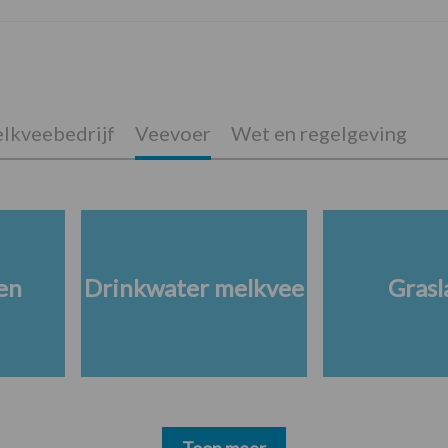
lkveebedrijf
Veevoer
Wet en regelgeving
en
Drinkwater melkvee
Grasl