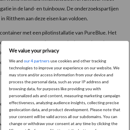
gatie in de land- en tuinbouw. De onderzoekspartijen
 in Ritthem aan deze eisen kan voldoen.
ontainer met een pilotinstallatie van PureBlue. Het
anieren om water te zuiveren zodat het opnieuw kan
We value your privacy
pgave als het gaat om waterbeschikbaarheid en de
We and
our 4 partners
use cookies and other tracking
voor elkaar krijgen met beleid en onderzoek, maar daar
technologies to improve your experience on our website. We
zegt directeur Angelo de Mul van PureBlue.
may store and/or access information from your device and
process the personal data, such as your IP address and
browsing data, for purposes like providing you with
personalized ads and content, measuring marketing campaign
effectiveness, analyzing audience insights, collecting precise
ur geïnstalleerd waarmee kan worden onderzocht hoe en
geolocation data, and product development. Please note that
 verwijderd. Het project ontwikkelt ook nieuwe
your consent will be valid across all our subdomains. You can
 verontreinigingen in het water zitten na de zuivering.
change or withdraw your consent at any time by clicking the