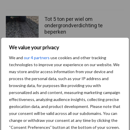
Tot 5 ton per wiel om
ondergrondverdichting te
beperken
We value your privacy
Jaarverslag 2025 Royal A-
We and
our 4 partners
use cookies and other tracking
ware: omzet groeit,
technologies to improve your experience on our website. We
nettoresultaat daalt
may store and/or access information from your device and
process the personal data, such as your IP address and
browsing data, for purposes like providing you with
personalized ads and content, measuring marketing campaign
effectiveness, analyzing audience insights, collecting precise
Themapagina's
geolocation data, and product development. Please note that
your consent will be valid across all our subdomains. You can
Diergezondheid
Bemesting
Fokkerij
Melkv
change or withdraw your consent at any time by clicking the
“Consent Preferences” button at the bottom of your screen.