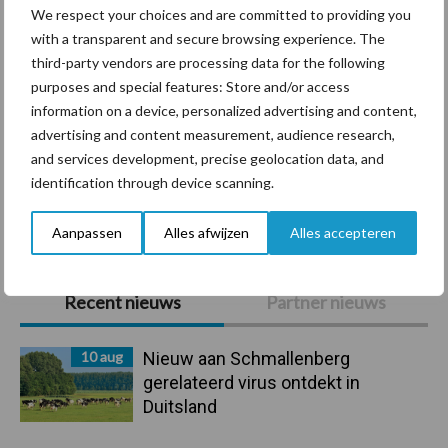
We respect your choices and are committed to providing you
with a transparent and secure browsing experience. The
third-party vendors are processing data for the following
Beregening
Bijproducten
purposes and special features: Store and/or access
information on a device, personalized advertising and content,
advertising and content measurement, audience research,
and services development, precise geolocation data, and
identification through device scanning.
Toon meer
Aanpassen
Alles afwijzen
Alles accepteren
Primaire
Recent nieuws
Partner nieuws
Sidebar
10 aug
Nieuw aan Schmallenberg
gerelateerd virus ontdekt in
Duitsland