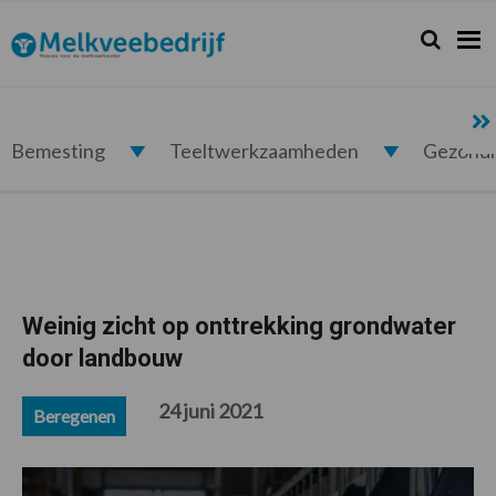
Spring
Door
Spring
Spring
naar
naar
naar
naar
Zoeken...
Zoek
Melkveebedrijf.nl
de
de
de
de
hoofdnavigatie
hoofd
eerste
voettekst
inhoud
sidebar
Bemesting
Teeltwerkzaamheden
Gezond
Weinig zicht op onttrekking grondwater
door landbouw
24 juni 2021
Beregenen