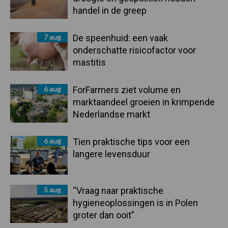
handel in de greep
7 aug
De speenhuid: een vaak
onderschatte risicofactor voor
mastitis
6 aug
ForFarmers ziet volume en
marktaandeel groeien in krimpende
Nederlandse markt
6 aug
Tien praktische tips voor een
langere levensduur
5 aug
“Vraag naar praktische
hygieneoplossingen is in Polen
groter dan ooit”