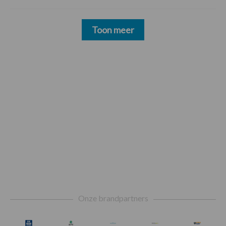
Toon meer
Footer
Onze brandpartners