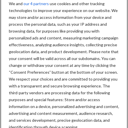
We and
our 4 partners
use cookies and other tracking
technologies to improve your experience on our website. We
Loonbedrijf De Vries zette met de aanschaf van de
may store and/or access information from your device and
sleepslangbemester direct groot in. “Als je wilt overstappen op
process the personal data, such as your IP address and
lichtgewicht sleepslangen, hoort daar ook een bijpassende
browsing data, for purposes like providing you with
trekker bij,” stelt De Vries. Hiermee kwam tevens een
personalized ads and content, measuring marketing campaign
jongensdroom uit voor Van ’t Hul, die het voortouw nam en in
effectiveness, analyzing audience insights, collecting precise
januari zijn eigen John Deere 6155 aanschafte. Deze trekker is
geolocation data, and product development. Please note that
uitgerust met brede banden en een luchtdrukwisselsysteem om
your consent will be valid across all our subdomains. You can
change or withdraw your consent at any time by clicking the
de bandendruk laag te houden in het land. Als lichtste
“Consent Preferences” button at the bottom of your screen.
zescilindertrekker binnen de John Deere-serie sluit hij perfect
We respect your choices and are committed to providing you
aan bij de visie van Loonbedrijf De Vries op lichtgewicht
with a transparent and secure browsing experience. The
sleepslangen.
third-party vendors are processing data for the following
purposes and special features: Store and/or access
Tekst en beeld: Annabel Klein Woolthuis
information on a device, personalized advertising and content,
advertising and content measurement, audience research,
and services development, precise geolocation data, and
Aanbevolen voor jou!
identification through device scanning.