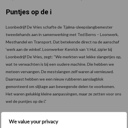
Puntjes op de i
Loonbedrijf De Vries schafte de Tjalma-sleepslangbemester
tweedehands aan in samenwerking met Ted Berns – Loonwerk,
Mesthandel en Transport. Dat betekende direct na de aanschaf
‘werk aan de winkel’. Loonwerker Kenrick van ’t Hul, zzp’er bij
Loonbedrijf De Vries, zegt: “We merkten wat lekke slangetjes op,
wat te verwachten is bij een oudere machine. Die hebben we
meteen vervangen. De mestslangen zelf waren al vernieuwd.
Daarnaast hebben we een nieuw rubberen aanslagblok
gemonteerd om slijtage aan bewegende delen te voorkomen.
Het waren gelukkig kleine aanpassingen, maar ze zetten voor ons
wel de puntjes op de i.”
John Deere versterkt inzet op
We value your privacy
lichtgewicht sleepslangen