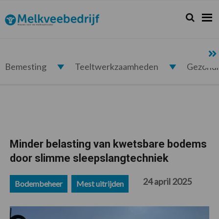
Spring
Door
Spring
Spring
naar
naar
naar
naar
Zoeken...
Zoek
Melkveebedrijf.nl
de
de
de
de
hoofdnavigatie
hoofd
eerste
voettekst
inhoud
sidebar
Bemesting
Teeltwerkzaamheden
Gezond
Minder belasting van kwetsbare bodems
door slimme sleepslangtechniek
24 april 2025
Bodembeheer
Mest uitrijden