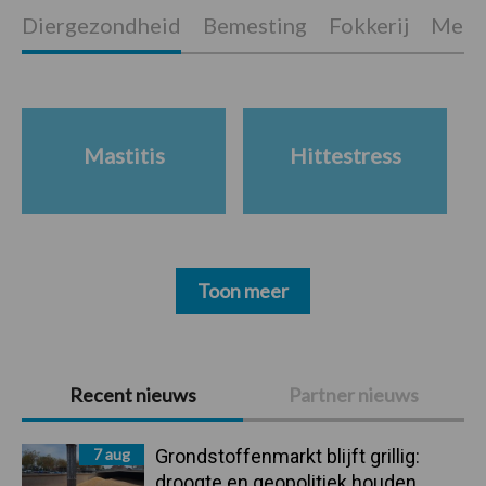
Diergezondheid
Bemesting
Fokkerij
Melkv
Mastitis
Hittestress
Toon meer
Primaire
Recent nieuws
Partner nieuws
Sidebar
7 aug
Grondstoffenmarkt blijft grillig:
droogte en geopolitiek houden