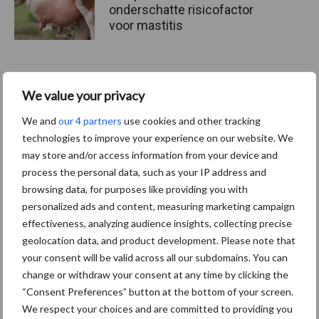
onderschatte risicofactor
voor mastitis
ForFarmers ziet volume en
We value your privacy
marktaandeel groeien in
krimpende Nederlandse
We and
our 4 partners
use cookies and other tracking
markt
technologies to improve your experience on our website. We
may store and/or access information from your device and
process the personal data, such as your IP address and
browsing data, for purposes like providing you with
Themapagina's
personalized ads and content, measuring marketing campaign
effectiveness, analyzing audience insights, collecting precise
Diergezondheid
Bemesting
Fokkerij
Melkv
geolocation data, and product development. Please note that
your consent will be valid across all our subdomains. You can
change or withdraw your consent at any time by clicking the
“Consent Preferences” button at the bottom of your screen.
We respect your choices and are committed to providing you