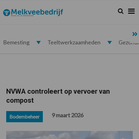
Spring
Door
Spring
Spring
naar
naar
naar
naar
Zoeken...
Zoek
Melkveebedrijf.nl
de
de
de
de
hoofdnavigatie
hoofd
eerste
voettekst
inhoud
sidebar
Bemesting
Teeltwerkzaamheden
Gezond
NVWA controleert op vervoer van
compost
9 maart 2026
Bodembeheer