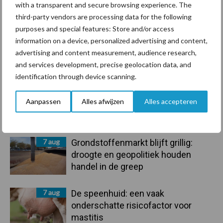
Mastitis
Hittestress
with a transparent and secure browsing experience. The
third-party vendors are processing data for the following
purposes and special features: Store and/or access
information on a device, personalized advertising and content,
advertising and content measurement, audience research,
and services development, precise geolocation data, and
Toon meer
identification through device scanning.
Aanpassen
Alles afwijzen
Alles accepteren
Primaire
Recent nieuws
Partner nieuws
Sidebar
7 aug
Grondstoffenmarkt blijft grillig:
droogte en geopolitiek houden
handel in de greep
7 aug
De speenhuid: een vaak
onderschatte risicofactor voor
mastitis