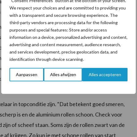
“Consent Preferences” button at the bottom of your screen.
Maar ook van de temperatuur. Als het goed warm is
We respect your choices and are committed to providing you
uit één rol.”
with a transparent and secure browsing experience. The
third-party vendors are processing data for the following
 worden, is natuurlijk ook afhankelijk van de
purposes and special features: Store and/or access
zes lagen voldoende om de baal zuurstofdicht te maken
information on a device, personalized advertising and content,
advertising and content measurement, audience research,
r bijvoorbeeld vogels. “Wie twijfelt of er genoeg
and services development, precise geolocation data, and
tje opensnijden aan de zijkant en de laagjes tellen.
identification through device scanning.
goed. Vaak zit er dan op andere plekken meer folie.
Aanpassen
Alles afwijzen
Alles accepteren
 gericht over de baal. Dan doen ze bijvoorbeeld meer
laar in topconditie zijn. “Dat betekent goed smeren,
scherp is en de aluminium rollen schoon. Check voor
 zijn of scheef staan. Soms zijn de rollen zwart van de
 af krijgen. Zo kun je met schone rollen van start