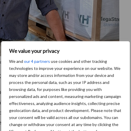
We value your privacy
We and
our 4 partners
use cookies and other tracking
specialist van VisscherHolland.
technologies to improve your experience on our website. We
keld te zijn
may store and/or access information from your device and
process the personal data, such as your IP address and
browsing data, for purposes like providing you with
edden van loonwerkers en veehouders krijgt is:
personalized ads and content, measuring marketing campaign
 één rol wikkelfolie?’ Hij kan hier echter geen
effectiveness, analyzing audience insights, collecting precise
geolocation data, and product development. Please note that
veel factoren afhankelijk. Uiteraard van de diameter
your consent will be valid across all our subdomains. You can
 het percentage stretch waarop de wikkelaar staat
change or withdraw your consent at any time by clicking the