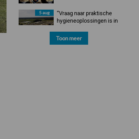
5 aug
“Vraag naar praktische
hygieneoplossingen is in
Polen groter dan ooit”
Toon meer