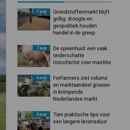
Sidebar
7 aug
Grondstoffenmarkt blijft
grillig: droogte en
geopolitiek houden
handel in de greep
7 aug
De speenhuid: een vaak
onderschatte
risicofactor voor mastitis
6 aug
ForFarmers ziet volume
en marktaandeel groeien
in krimpende
Nederlandse markt
6 aug
Tien praktische tips voor
een langere levensduur