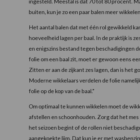
ingesteld. Meestal is dat 70 tot 80 procent. 
buiten, kun je zo een paar balen meer wikkelen 
Het aantal balen dat met één rol gewikkeld kan
hoeveelheid lagen per baal. In de praktijk is 
en enigszins bestand tegen beschadigingen doo
folie om een baal zit, moet er gewoon eens een
Zitten er aan de zijkant zes lagen, dan is het 
Moderne wikkelaars verdelen de folie namelijk
folie op de kop van de baal.”
Om optimaal te kunnen wikkelen moet de wikke
afstellen en schoonhouden. Zorg dat het mes 
het seizoen begint of de rollen niet beschadigd
aangekoekte lijm. Dat kun je er met wasbenzine