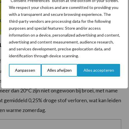
jn, is het slim maatregelen te treffen om de
“Consent Preferences” button at the bottom of your screen.
We respect your choices and are committed to providing you
 te voorkomen. Wees voorbereid en download de
with a transparent and secure browsing experience. The
automatisch meldingen en adviezen bij
third-party vendors are processing data for the following
purposes and special features: Store and/or access
irect downloaden!
information on a device, personalized advertising and content,
advertising and content measurement, audience research,
suikers en droge stof
and services development, precise geolocation data, and
identification through device scanning.
ffecten van broei. Eerder onderzoek toonde een
Aanpassen
Alles afwijzen
Alles accepteren
 uur wanneer het rantsoen niet behandeld was (figuur
entatie daalde ook het droge stof percentage.
eer dan 20°C zijn niet ongewoon bij broei, met name
t gemiddeld 0,25% droge stof verloren, wat kan leiden
 een warme zomerdag.