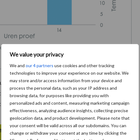
We value your privacy
We and
our 4 partners
use cookies and other tracking
technologies to improve your experience on our website. We
may store and/or access information from your device and
uldig geselecteerde zuren bevat waardoor het de
process the personal data, such as your IP address and
entero)bacteriën. Doordat Selko-TMR ongewenste
browsing data, for purposes like providing you with
personalized ads and content, measuring marketing campaign
antsoen bovendien smakelijker en worden de
effectiveness, analyzing audience insights, collecting precise
geolocation data, and product development. Please note that
your consent will be valid across all our subdomains. You can
er hittestress op komst is!
change or withdraw your consent at any time by clicking the