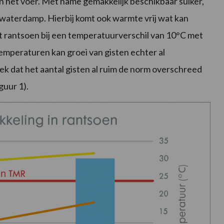
 het voer. Met name gemakkelijk beschikbaar suiker,
waterdamp. Hierbij komt ook warmte vrij wat kan
 het rantsoen bij een temperatuurverschil van 10°C met
emperaturen kan groei van gisten echter al
eek dat het aantal gisten al ruim de norm overschreed
guur 1).