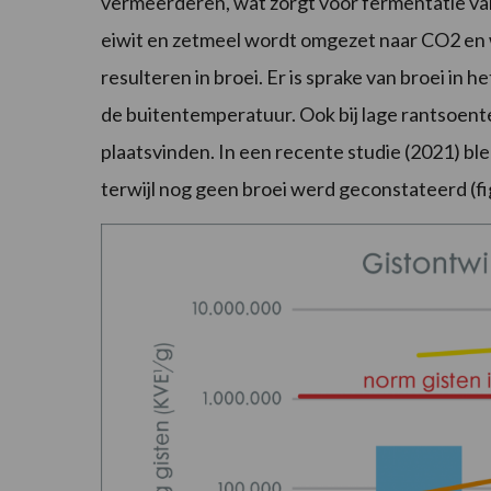
vermeerderen, wat zorgt voor fermentatie van
eiwit en zetmeel wordt omgezet naar CO2 en 
resulteren in broei. Er is sprake van broei in
de buitentemperatuur. Ook bij lage rantsoent
plaatsvinden. In een recente studie (2021) bl
terwijl nog geen broei werd geconstateerd (fi