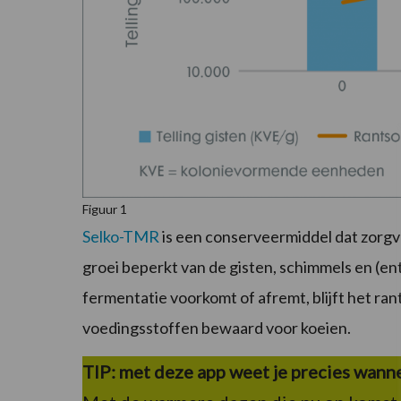
Figuur 1
Selko-TMR
is een conserveermiddel dat zorgv
groei beperkt van de gisten, schimmels en (
fermentatie voorkomt of afremt, blijft het r
voedingsstoffen bewaard voor koeien.
TIP: met deze app weet je precies wanne