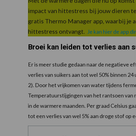
Met de warmere dagen die nu op komst zi
impact van hittestress bij jouw dieren
gratis Thermo Manager app, waarbij je 
hittestress ontvangt.
Je kan hier de app d
Broei kan leiden tot verlies aan 
Er is meer studie gedaan naar de negatieve e
verlies van suikers aan tot wel 50% binnen 24
2). Door het vrijkomen van water tijdens ferm
Temperatuurstijgingen van het rantsoen van m
in de warmere maanden. Per graad Celsius gaa
tot een verlies van wel 5% aan droge stof op