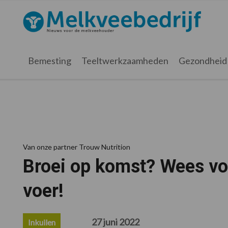
Spring
Door
Spring
Spring
naar
naar
naar
naar
Melkveebedrijf.nl
de
de
de
de
hoofdnavigatie
hoofd
eerste
voettekst
inhoud
sidebar
Bemesting
Teeltwerkzaamheden
Gezondheid
Van onze partner Trouw Nutrition
Broei op komst? Wees vo
voer!
27 juni 2022
Inkuilen