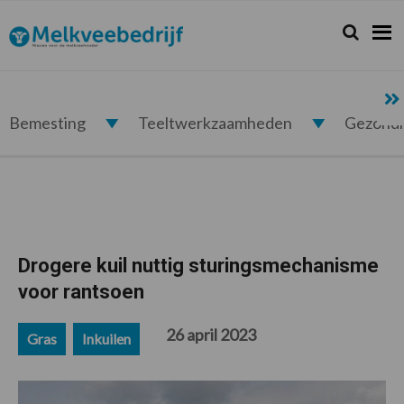
Spring
Door
Spring
Spring
naar
naar
naar
naar
Zoeken...
Zoek
Melkveebedrijf.nl
de
de
de
de
hoofdnavigatie
hoofd
eerste
voettekst
inhoud
sidebar
Bemesting
Teeltwerkzaamheden
Gezond
Drogere kuil nuttig sturingsmechanisme
voor rantsoen
26 april 2023
Gras
Inkuilen