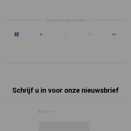
Footer
Onze brandpartners
Schrijf u in voor onze nieuwsbrief
1 + 2 =
*