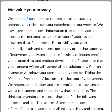
We value your privacy
We and
our 4 partners
use cookies and other tracking
Themapagina's
technologies to improve your experience on our website. We
may store and/or access information from your device and
Diergezondheid
Bemesting
Fokkerij
Melkv
process the personal data, such as your IP address and
browsing data, for purposes like providing you with
personalized ads and content, measuring marketing campaign
effectiveness, analyzing audience insights, collecting precise
geolocation data, and product development. Please note that
Beregening
Bijproducten
your consent will be valid across all our subdomains. You can
change or withdraw your consent at any time by clicking the
“Consent Preferences” button at the bottom of your screen.
We respect your choices and are committed to providing you
with a transparent and secure browsing experience. The
third-party vendors are processing data for the following
Toon meer
purposes and special features: Store and/or access
information on a device, personalized advertising and content,