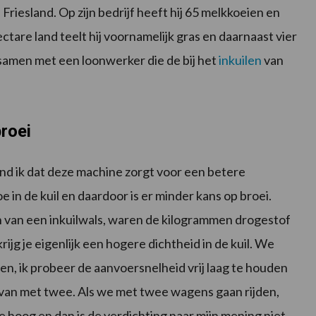
riesland. Op zijn bedrijf heeft hij 65 melkkoeien en
ectare land teelt hij voornamelijk gras en daarnaast vier
ij samen met een loonwerker die de bij het
inkuilen
van
roei
nd ik dat deze machine zorgt voor een betere
oe in de kuil en daardoor is er minder kans op broei.
van een inkuilwals, waren de kilogrammen drogestof
ijg je eigenlijk een hogere dichtheid in de kuil. We
gen, ik probeer de aanvoersnelheid vrij laag te houden
 van met twee. Als we met twee wagens gaan rijden,
e hoog en dan is de verdichting naar mijn mening niet