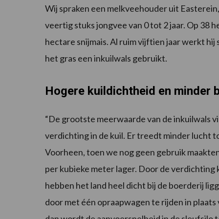
Wij spraken een melkveehouder uit Easterein, F
veertig stuks jongvee van 0 tot 2 jaar. Op 38 h
hectare snijmais. Al ruim vijftien jaar werkt h
het gras een inkuilwals gebruikt.
Hogere kuildichtheid en minder b
“De grootste meerwaarde van de inkuilwals vi
verdichting in de kuil. Er treedt minder lucht t
Voorheen, toen we nog geen gebruik maakten 
per kubieke meter lager. Door de verdichting kr
hebben het land heel dicht bij de boerderij lig
door met één opraapwagen te rijden in plaats
dan wordt de aanvoersnelheid in de sleufsilo t