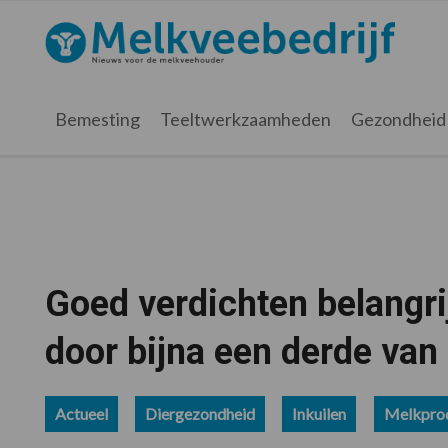
Spring
Door
Spring
Spring
naar
naar
naar
naar
Melkveebedrijf.nl
de
de
de
de
hoofdnavigatie
hoofd
eerste
voettekst
inhoud
sidebar
Bemesting
Teeltwerkzaamheden
Gezondheid
Goed verdichten belangri
door bijna een derde va
Actueel
Diergezondheid
Inkuilen
Melkprod