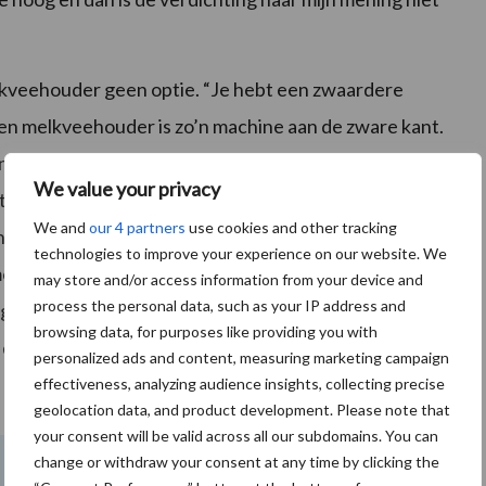
elkveehouder geen optie. “Je hebt een zwaardere
een melkveehouder is zo’n machine aan de zware kant.
n zwaardere trekker heeft, is het een ideale machine.”
We value your privacy
lekkeloos. “Ik besteed het hele inkuilproces uit, de
We and
our 4 partners
use cookies and other tracking
et gras een dag drogen. De loonwerker weet dat hij
technologies to improve your experience on our website. We
moet komen met de opraapwagen om in te kuilen.
may store and/or access information from your device and
process the personal data, such as your IP address and
 belangrijk. We passen dit systeem alleen toe op de
browsing data, for purposes like providing you with
 door een andere loonwerker ingekuild en die heeft
personalized ads and content, measuring marketing campaign
effectiveness, analyzing audience insights, collecting precise
geolocation data, and product development. Please note that
your consent will be valid across all our subdomains. You can
change or withdraw your consent at any time by clicking the