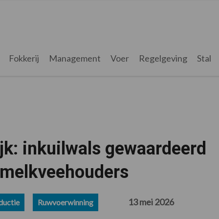
Fokkerij
Management
Voer
Regelgeving
Stal
jk: inkuilwals gewaardeerd
n melkveehouders
13 mei 2026
uctie
Ruwvoerwinning