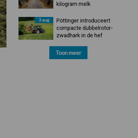
kilogram melk
3 aug
Pöttinger introduceert
compacte dubbelrotor-
zwadhark in de hef
Toon meer