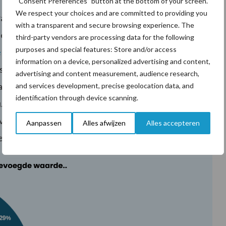
“Consent Preferences” button at the bottom of your screen.
We respect your choices and are committed to providing you
wals onder Nederlandse melkveehouders is uitgevoerd
with a transparent and secure browsing experience. The
het vakblad Melkveebedrijf. Naast de uitgeverij
third-party vendors are processing data for the following
purposes and special features: Store and/or access
e
met informatie van melkveehouders in Nederland en
information on a device, personalized advertising and content,
ws onder andere gevraagd om te reageren op de vraag:
advertising and content measurement, audience research,
aarde?’ Een groep van 195 melkveehouders werkte
and services development, precise geolocation data, and
identification through device scanning.
 Op de vraag ‘Heeft een inkuilwals voor u
ehouders (29 procent) ‘ja’, 122 melkveehouders (62
Aanpassen
Alles afwijzen
Alles accepteren
s (9 procent) ‘weet niet’.