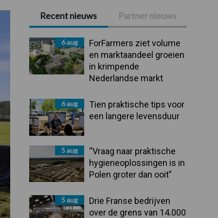
Recent nieuws
Partner nieuws
Primaire
Sidebar
6 aug
ForFarmers ziet volume
en marktaandeel groeien
in krimpende
Nederlandse markt
6 aug
Tien praktische tips voor
een langere levensduur
5 aug
“Vraag naar praktische
hygieneoplossingen is in
Polen groter dan ooit”
5 aug
Drie Franse bedrijven
over de grens van 14.000