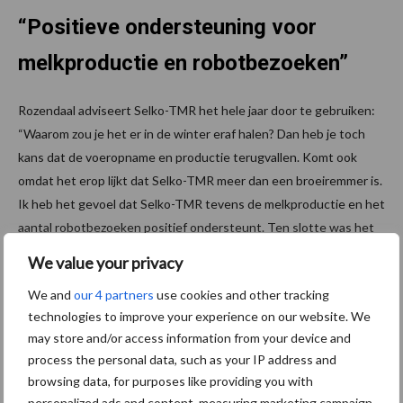
“Positieve ondersteuning voor
melkproductie en robotbezoeken”
Rozendaal adviseert Selko-TMR het hele jaar door te gebruiken:
“Waarom zou je het er in de winter eraf halen? Dan heb je toch
kans dat de voeropname en productie terugvallen. Komt ook
omdat het erop lijkt dat Selko-TMR meer dan een broeiremmer is.
Ik heb het gevoel dat Selko-TMR tevens de melkproductie en het
aantal robotbezoeken positief ondersteunt. Ten slotte was het
feit dat het een relatief veilig product is voor ons ook een
We value your privacy
belangrijke reden om voor Selko-TMR te kiezen, gezien we met
We and
our 4 partners
use cookies and other tracking
veel verschillend personeel en voerders werken”, besluit de
technologies to improve your experience on our website. We
melkveehouder.
may store and/or access information from your device and
process the personal data, such as your IP address and
Wanneer Selko-TMR inzetten?
browsing data, for purposes like providing you with
personalized ads and content, measuring marketing campaign